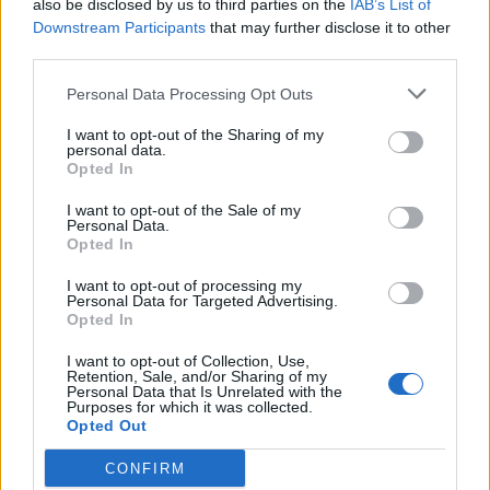
also be disclosed by us to third parties on the
IAB’s List of
2 Oktober 2017
Antworten:
44
Downstream Participants
that may further disclose it to other
Willkommen in NY bei Jestian84
third parties.
Jestian84
28 September 2017
Antworten:
6
Willkommen auf dem schönen Airport köln
Personal Data Processing Opt Outs
Skyfc1948
27 August 2017
Antworten:
4
I want to opt-out of the Sharing of my
personal data.
Doomguard's Flughafen
Opted In
Doomguard
26 August 2017
Antworten:
15
I want to opt-out of the Sale of my
BAD-EBNETH-BOY in klein Queensland /
Personal Data.
Oberfranken
Opted In
bad-ebneth-boy
...
7
8
9
24 August 2017
Antworten:
173
I want to opt-out of processing my
Willkommen in New York
Personal Data for Targeted Advertising.
Zweifel_Airport
Opted In
22 August 2017
Antworten:
1
Willkommen in Texas!
I want to opt-out of Collection, Use,
Retention, Sale, and/or Sharing of my
Flyingeagle66
Personal Data that Is Unrelated with the
5 August 2017
Antworten:
6
Purposes for which it was collected.
_Air_Lichtenberg_ Id 11651587
Opted Out
_AIR_Lichtenberg_
21 Juli 2017
Antworten:
1
CONFIRM
Flughafen Treva1