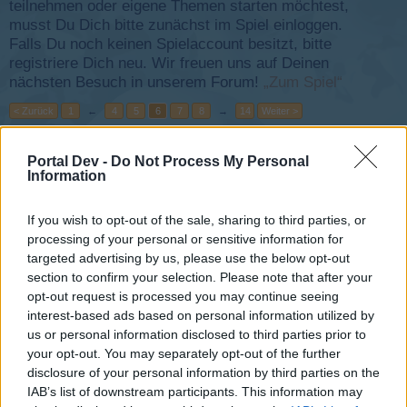
teilnehmen oder eigene Themen starten möchtest,
musst Du Dich bitte zunächst im Spiel einloggen.
Falls Du noch keinen Spielaccount besitzt, bitte
registriere Dich neu. Wir freuen uns auf Deinen
nächsten Besuch in unserem Forum!
„Zum Spiel“
< Zurück
1
←
4
5
6
7
8
→
14
Weiter >
Titel
Letzter Beitrag ↓
Portal Dev -
Do Not Process My Personal
Information
Baikonur-Airline
Baikonur-Airline
29 Oktober 2017
Antworten:
19
If you wish to opt-out of the sale, sharing to third parties, or
Luba-Air in Äquatorialguinea
processing of your personal or sensitive information for
Luba-Air
targeted advertising by us, please use the below opt-out
8 Oktober 2017
Antworten:
17
section to confirm your selection. Please note that after your
Flughafen -lukas110804-
opt-out request is processed you may continue seeing
-lukas110804-
4 Oktober 2017
Antworten:
0
interest-based ads based on personal information utilized by
Flughafen Maximilian1906
us or personal information disclosed to third parties prior to
Maximilian1906
your opt-out. You may separately opt-out of the further
3 Oktober 2017
Antworten:
0
disclosure of your personal information by third parties on the
Lach-Möwe aus New Hampshire
IAB’s list of downstream participants. This information may
Lach-Möwe
...
2
3