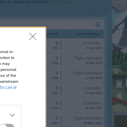
esuch in unserem Forum!
„Zum Spiel“
x
Startdatum
Antworten
Aufrufe
Letzter Beitrag ↓
Antworten:
0
-Controller-
Aufrufe:
911
4 Juni 2025
sonal or
ection to
Antworten:
0
Flight-Attendant
ou may
Aufrufe:
1.550
30 Mai 2025
 personal
Antworten:
0
Flight-Attendant
out of the
Aufrufe:
1.265
12 Mai 2025
 downstream
B’s List of
Antworten:
0
-Controller-
Aufrufe:
1.811
27 April 2025
Antworten:
0
-Controller-
Aufrufe:
1.782
19 April 2025
Antworten:
0
Flight-Attendant
Aufrufe:
1.987
30 März 2025