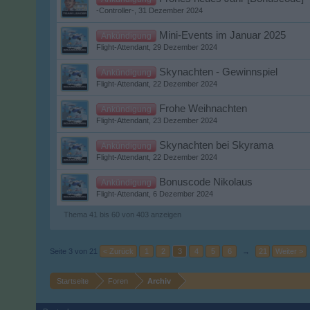
-Controller-
,
31 Dezember 2024
Mini-Events im Januar 2025
Ankündigung
Flight-Attendant
,
29 Dezember 2024
Skynachten - Gewinnspiel
Ankündigung
Flight-Attendant
,
22 Dezember 2024
Frohe Weihnachten
Ankündigung
Flight-Attendant
,
23 Dezember 2024
Skynachten bei Skyrama
Ankündigung
Flight-Attendant
,
22 Dezember 2024
Bonuscode Nikolaus
Ankündigung
Flight-Attendant
,
6 Dezember 2024
Thema 41 bis 60 von 403 anzeigen
Seite 3 von 21
< Zurück
1
2
3
4
5
6
→
21
Weiter >
Startseite
Foren
Archiv