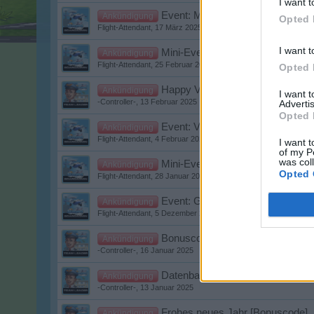
I want t
Event: Most Wanted 2025
Ankündigung
Opted 
Flight-Attendant
,
17 März 2025
I want t
Mini-Events im März 2025
Ankündigung
Flight-Attendant
,
25 Februar 2025
Opted 
Happy Valentine's Tag!
Ankündigung
I want 
-Controller-
,
13 Februar 2025
Advertis
Opted 
Event: Valentins Wochen 2025
Ankündigung
Flight-Attendant
,
4 Februar 2025
I want t
of my P
was col
Mini-Events im Februar 2025
Ankündigung
Opted 
Flight-Attendant
,
28 Januar 2025
Event: Galaktische Wochen bei
Ankündigung
Flight-Attendant
,
5 Dezember 2024
Bonuscocde
Ankündigung
-Controller-
,
16 Januar 2025
Datenbank Update
Ankündigung
-Controller-
,
13 Januar 2025
Frohes neues Jahr [Bonuscode]
Ankündigung