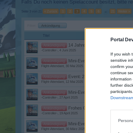
Falls Du noch keinen Spielaccount besitzt, bitte 
Seite 3 von 21
< Zurück
1
2
3
4
5
6
→
21
Weiter >
Filter:
Ankündigung
x
Titel
Portal De
14 Jahre Skyrama - Gewinnspiel
Ankündigung
-Controller-
,
4 Juni 2025
If you wish 
sensitive in
Mini-Events im Juni 2025
Ankündigung
confirm you
Flight-Attendant
,
30 Mai 2025
continue se
Event: 25. Flashback-Event
Ankündigung
information 
Flight-Attendant
,
12 Mai 2025
further disc
participants
Mini-Events im Mai 2025
Ankündigung
Downstream 
-Controller-
,
27 April 2025
Frohes Ostern (Bonuscode)
Ankündigung
-Controller-
,
19 April 2025
Persona
Mini-Events im April 2025
Ankündigung
Flight-Attendant
,
30 März 2025