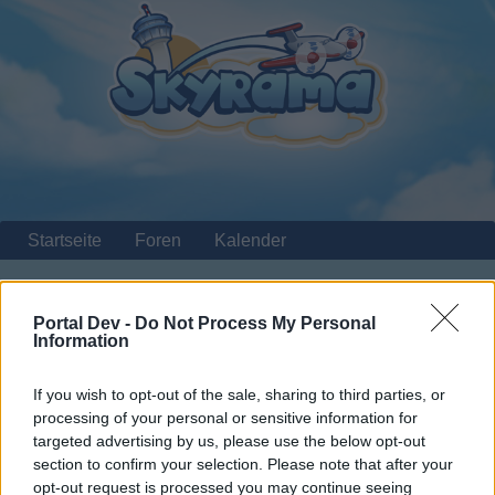
Startseite
Foren
Kalender
Portal Dev -
Do Not Process My Personal
Startseite
Information
Nützliche Links
If you wish to opt-out of the sale, sharing to third parties, or
processing of your personal or sensitive information for
Liebe(r) Forum-Leser/in,
targeted advertising by us, please use the below opt-out
section to confirm your selection. Please note that after your
wenn Du in diesem Forum aktiv an den Gesprächen
opt-out request is processed you may continue seeing