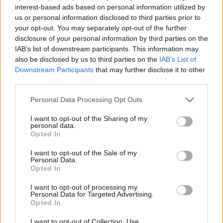
teilnehmen oder eigene Themen starten möchtest,
interest-based ads based on personal information utilized by
musst Du Dich bitte zunächst im Spiel einloggen.
us or personal information disclosed to third parties prior to
Falls Du noch keinen Spielaccount besitzt, bitte
your opt-out. You may separately opt-out of the further
registriere Dich neu. Wir freuen uns auf Deinen
disclosure of your personal information by third parties on the
nächsten Besuch in unserem Forum!
„Zum Spiel“
IAB’s list of downstream participants. This information may
also be disclosed by us to third parties on the
IAB’s List of
Allgemeine Links
Downstream Participants
that may further disclose it to other
third parties.
Startseite
Foren
Personal Data Processing Opt Outs
Angesehene Mitglieder
I want to opt-out of the Sharing of my
Letzte Aktivitäten
personal data.
Opted In
Anmelden oder registrieren
I want to opt-out of the Sale of my
Hilfe
Personal Data.
Opted In
Forenübersicht
I want to opt-out of processing my
Personal Data for Targeted Advertising.
Zentrale
Opted In
Offizielle Ankündigungen
I want to opt-out of Collection, Use,