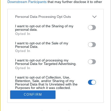
Downstream Participants
that may further disclose it to other
wenn Du in diesem Forum aktiv an den Gesprächen
third parties.
teilnehmen oder eigene Themen starten möchtest,
musst Du Dich bitte zunächst im Spiel einloggen.
Personal Data Processing Opt Outs
Falls Du noch keinen Spielaccount besitzt, bitte
registriere Dich neu. Wir freuen uns auf Deinen
I want to opt-out of the Sharing of my
personal data.
nächsten Besuch in unserem Forum!
„Zum Spiel“
Opted In
Thema:
Flughafen von Jürgen-27 in Schweden
I want to opt-out of the Sale of my
pennello1
19 April 2020
Personal Data.
Opted In
Kenner der Foren
, männlich, 63
Beiträge:
307
Zustimmungen:
391
Punkte für Erfolge:
310
I want to opt-out of processing my
Personal Data for Targeted Advertising.
popeye1977
19 April 2020
Opted In
Meister eines Forums
, männlich, 49
Beiträge:
373
Zustimmungen:
283
Punkte für Erfolge:
400
I want to opt-out of Collection, Use,
Retention, Sale, and/or Sharing of my
Personal Data that Is Unrelated with the
audi80td
19 April 2020
Purposes for which it was collected.
Nachwuchs-Autor
, männlich, 54
Opted Out
Beiträge:
42
Zustimmungen:
94
Punkte für Erfolge:
70
CONFIRM
_Airport16_
19 April 2020
Foren-Graf
, männlich, <