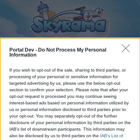
Portal Dev -
Do Not Process My Personal
Information
Startseite
Kalender
Foren
If you wish to opt-out of the sale, sharing to third parties, or
processing of your personal or sensitive information for
Letzte Beiträge
targeted advertising by us, please use the below opt-out
section to confirm your selection. Please note that after your
Foren
...
Benutzerecke
Flughafen von Jürgen-27 in Schweden
opt-out request is processed you may continue seeing
interest-based ads based on personal information utilized by
Mitglieder, denen der Beitrag #233
us or personal information disclosed to third parties prior to
gefällt
your opt-out. You may separately opt-out of the further
disclosure of your personal information by third parties on the
IAB’s list of downstream participants. This information may
Liebe(r) Forum-Leser/in,
also be disclosed by us to third parties on the
IAB’s List of