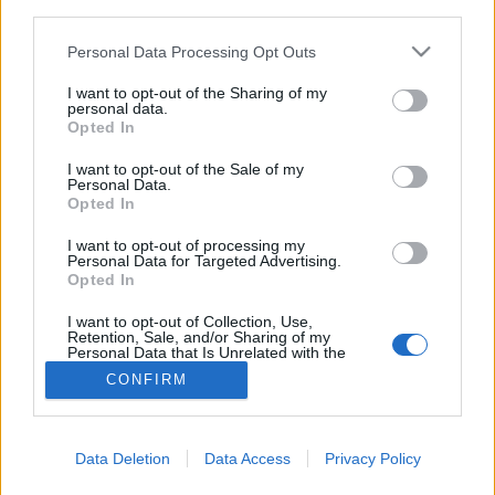
teilnehmen oder eigene Themen starten möchtest,
third parties.
musst Du Dich bitte zunächst im Spiel einloggen.
Personal Data Processing Opt Outs
Falls Du noch keinen Spielaccount besitzt, bitte
registriere Dich neu. Wir freuen uns auf Deinen
I want to opt-out of the Sharing of my
nächsten Besuch in unserem Forum!
„Zum Spiel“
personal data.
Opted In
Gewinnspiel - 12 Jahre Skyrama
Thema
I want to opt-out of the Sale of my
Happy Birthday toooo Youuuu, in diesem Thema wird unser "12-Jahre
Personal Data.
Skyrama" Gewinnspiel veranstaltet! In diesem Thread werde ich vom
Opted In
24.06. -...
Thema von:
-Controller-
,
22 Juni 2023
, 4 Antwort(en), Im Forum:
HQ-
I want to opt-out of processing my
Archiv
Personal Data for Targeted Advertising.
Opted In
Alles Gute nachträglich Skyrama
Thema
Ankündigung
[ATTACH] Liebe Flughafenmanager, am 06.06.2023 ist Skyrama
I want to opt-out of Collection, Use,
sagenhafte 12 Jahre alt geworden, leider hat es die alte Kiste nicht
Retention, Sale, and/or Sharing of my
Personal Data that Is Unrelated with the
pünktlich...
Purposes for which it was collected.
Thema von:
-Controller-
,
22 Juni 2023
, 0 Antwort(en), Im Forum:
HQ-
CONFIRM
Opted Out
Archiv
Ergebnis 1 bis 2 von 2 anzeigen
Data Deletion
Data Access
Privacy Policy