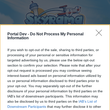
Portal Dev -
Do Not Process My Personal
Information
If you wish to opt-out of the sale, sharing to third parties, or
Startseite
Foren
Kalender
processing of your personal or sensitive information for
targeted advertising by us, please use the below opt-out
section to confirm your selection. Please note that after your
opt-out request is processed you may continue seeing
Startseite
Tags
interest-based ads based on personal information utilized by
us or personal information disclosed to third parties prior to
12 jahre
your opt-out. You may separately opt-out of the further
disclosure of your personal information by third parties on the
Liebe(r) Forum-Leser/in,
IAB’s list of downstream participants. This information may
also be disclosed by us to third parties on the
IAB’s List of
wenn Du in diesem Forum aktiv an den Gesprächen
Downstream Participants
that may further disclose it to other