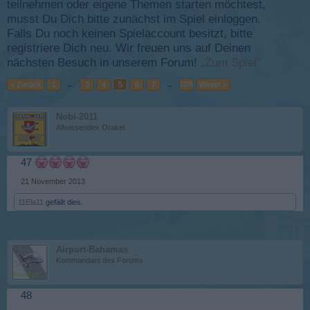
teilnehmen oder eigene Themen starten möchtest,
musst Du Dich bitte zunächst im Spiel einloggen.
Falls Du noch keinen Spielaccount besitzt, bitte
registriere Dich neu. Wir freuen uns auf Deinen
nächsten Besuch in unserem Forum!
„Zum Spiel“
< Zurück
1
←
3
4
5
6
7
→
Weiter >
2276
Nobi-2011
Allwissendes Orakel
47
21 November 2013
11Ela11
gefällt dies.
Airport-Bahamas
Kommandant des Forums
48