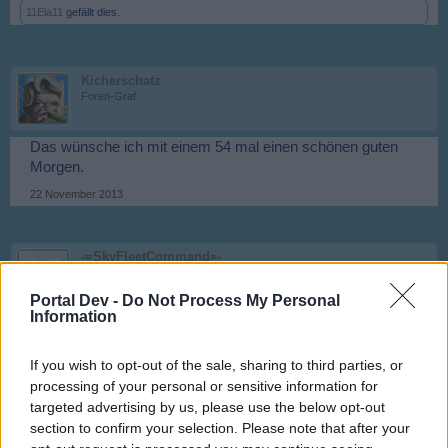
11Ela11
gefällt dies.
Kicherschatz
Foren-Graf
Das wünsche ich mit einem 54 mal einen schönen guten
Morgen.
22 November 2013
-=SkyFleetCommand=-
Kommandant des Forums
Portal Dev -
Do Not Process My Personal
Information
Es ist Freitag morgen, alle schlafen als sich heimlich ein
Mod hier rein schleicht und ganz still und heimlich eine
gefürchtete Zahl platziert...
If you wish to opt-out of the sale, sharing to third parties, or
processing of your personal or sensitive information for
targeted advertising by us, please use the below opt-out
section to confirm your selection. Please note that after your