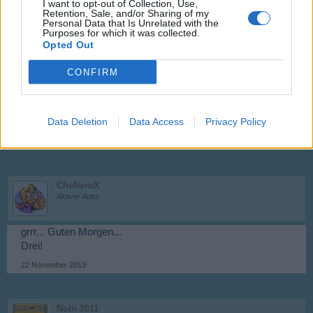
I want to opt-out of Collection, Use,
22 November 2013
Retention, Sale, and/or Sharing of my
Personal Data that Is Unrelated with the
Purposes for which it was collected.
Opted Out
Nobi-2011
Allwissendes Orakel
CONFIRM
2
22 November 2013
Data Deletion
Data Access
Privacy Policy
11Ela11
gefällt dies.
CheNeroX
Aktiver Autor
grrr... Guten Morgen...
Drei!
22 November 2013
Nobi-2011