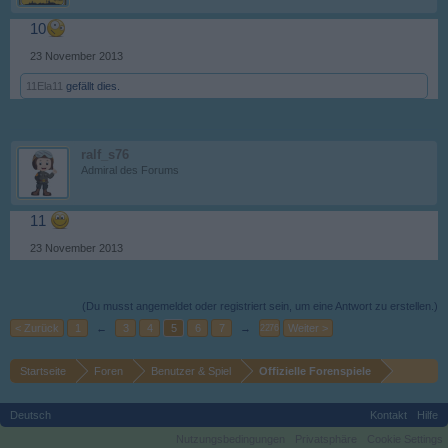
10
23 November 2013
11Ela11
gefällt dies.
ralf_s76
Admiral des Forums
11
23 November 2013
(Du musst angemeldet oder registriert sein, um eine Antwort zu erstellen.)
< Zurück
1
←
3
4
5
6
7
→
Weiter >
2276
Startseite
Foren
Benutzer & Spiel
Offizielle Forenspiele
Deutsch
Kontakt
Hilfe
Nutzungsbedingungen
Privatsphäre
Cookie Settings