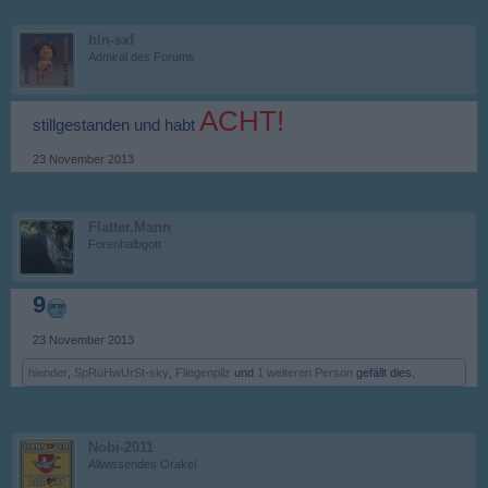
bln-sxf
Admiral des Forums
ACHT!
stillgestanden und habt
23 November 2013
Flatter.Mann
Forenhalbgott
9
23 November 2013
hiender
,
SpRüHwUrSt-sky
,
Fliegenpilz
und
1 weiteren Person
gefällt dies.
Nobi-2011
Allwissendes Orakel