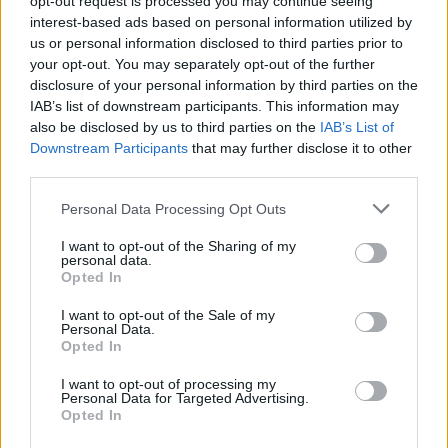
opt-out request is processed you may continue seeing
interest-based ads based on personal information utilized by
us or personal information disclosed to third parties prior to
your opt-out. You may separately opt-out of the further
disclosure of your personal information by third parties on the
IAB’s list of downstream participants. This information may
also be disclosed by us to third parties on the
IAB’s List of
Downstream Participants
that may further disclose it to other
third parties.
Personal Data Processing Opt Outs
22 November 2013
I want to opt-out of the Sharing of my
personal data.
bln-sxf
Opted In
Admiral des Forums
I want to opt-out of the Sale of my
Personal Data.
schmidtchen-schleicher, oder was?
Opted In
na, egal:
I want to opt-out of processing my
Personal Data for Targeted Advertising.
Opted In
förster!
1