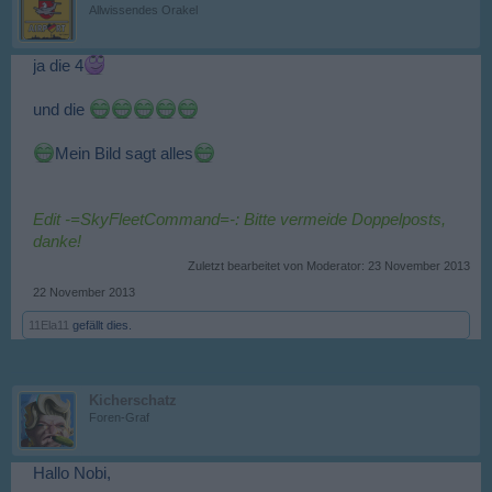
Allwissendes Orakel
ja die 4
und die
Mein Bild sagt alles
Edit -=SkyFleetCommand=-: Bitte vermeide Doppelposts,
danke!
Zuletzt bearbeitet von Moderator:
23 November 2013
22 November 2013
11Ela11
gefällt dies.
Kicherschatz
Foren-Graf
Hallo Nobi,