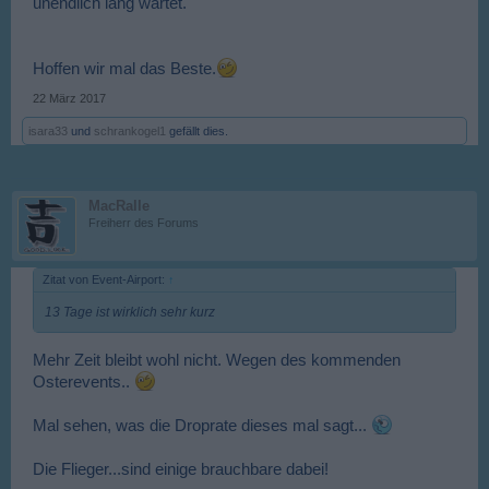
unendlich lang wartet.
Hoffen wir mal das Beste.
22 März 2017
isara33
und
schrankogel1
gefällt dies.
MacRalle
Freiherr des Forums
Zitat von Event-Airport:
↑
13 Tage ist wirklich sehr kurz
Mehr Zeit bleibt wohl nicht. Wegen des kommenden
Osterevents..
Mal sehen, was die Droprate dieses mal sagt...
Die Flieger...sind einige brauchbare dabei!