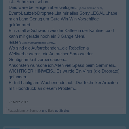
ist...Schreiben schon...
Dies wäre bei einigen aber Gelogen...
(ja wo sind sie denn)
Event-Laufzeit-Droprate...ist mir alles Sorry...EGAL...habe
mich Lang Genug um Gute Win-Win Vorschläge
gekümmert...
Bin zu alt & Schwach wie der Kaffee in der Kantine...und
kann mir gerade noch ein 3 Gänge Menü
...
leisten
(Bockwurst/Brötchen/Senf)
Wo sind die Aufstrebenden...die Rebellen &
Weltverbesserer...die An meiner Sprosse der
Genügsamkeit vorbei sausen...
Ansonsten wünsche ich Allen viel Spass beim Sammeln...
WICHTIGER HINWEIS...Es wurde Ein Virus (die Droprate)
gefunden...
Er tritt häufig am Wochenende auf...Die Techniker Arbeiten
mit Hochdruck an diesem Problem...
22 März 2017
Flatter.Mann
,
x-Sunny-x
und
Balu
gefällt dies.