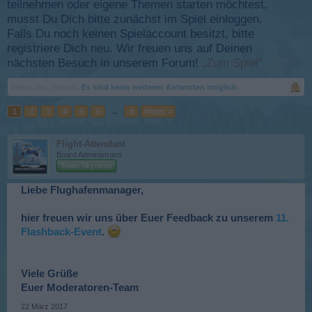
teilnehmen oder eigene Themen starten möchtest,
musst Du Dich bitte zunächst im Spiel einloggen.
Falls Du noch keinen Spielaccount besitzt, bitte
registriere Dich neu. Wir freuen uns auf Deinen
nächsten Besuch in unserem Forum!
„Zum Spiel“
Status des Themas:
Es sind keine weiteren Antworten möglich.
1
2
3
4
5
6
→
8
Weiter >
Flight-Attendant
Board Administrator
Team Skyrama
Liebe Flughafenmanager,
hier freuen wir uns über Euer Feedback zu unserem
11.
Flashback-Event
.
Viele Grüße
Euer Moderatoren-Team
22 März 2017