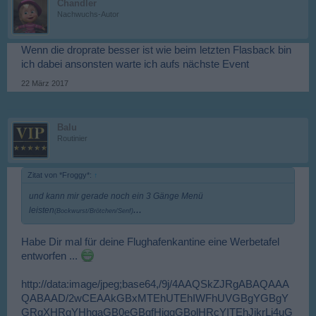
Chandler
Nachwuchs-Autor
Wenn die droprate besser ist wie beim letzten Flasback bin
ich dabei ansonsten warte ich aufs nächste Event
22 März 2017
Balu
Routinier
Zitat von *Froggy*:
↑
und kann mir gerade noch ein 3 Gänge Menü
...
leisten
(Bockwurst/Brötchen/Senf)
Habe Dir mal für deine Flughafenkantine eine Werbetafel
entworfen ...
http://data:image/jpeg;base64,/9j/4AAQSkZJRgABAQAAAQABAAD/2wCEAAkGBxMTEhUTEhIWFhUVGBgYGBgYGRgXHRgYHhgaGB0eGBgfHiggGBolHRcYITEhJikrLi4uGB8zODMtNygtLisBCgoKDg0OGBAQGi0lHR0tLS0tLS0tLS0tLS0tLS0tLS0tLS0tLS0tLS0tLS0tLS0tLS0tLS0tLS0tLS0tLS0tLf/AABEIARMAtwMBIgACEQEDEQH/xAAcAAAABwEBAAAAAAAAAAAAAAAAAgMEBQYHAQj/xABQEAACAQIEAwQECQcJBgUFAAABAhEAAwQSITEFQVEGEyJhMnGBkQcUQlKhscHR8BUjU2KSk+EzcnOCorO00vEkQ2ODssIWJTRE01SUo6TD/8QAGQEBAQEBAQEAAAAAAAAAAAAAAAECAwQF/8QAIxEBAQACAwEAAgMAAwAAAAAAAAECEQMSITEiMgRBUWFxsf/aAAwDAQACEQMRAD8Aq+KxVu3ltXF10lGB3nSZOgHURTnC8QtGAhSRsPCNPUTyqJv8CxD3Ga6ylmOpZ1JOhPM8lX6KX/JdssiWra3HY6wzuqARqdIM7k7eQrO10eNxYTAzXHBIChTqRvqoy6b8tBJqO4VwO7edu9c21MltsxOmgzGYAfUkQPOKkV4flAUOhUKfA0qviEaxBg768gJ1gV23h37li6sANwpGoy6bkkgDUazroNdWzQfFLaKTbuMoBI1YNm1CkvIXU6aAga6aEio2/h0WS6d60kDMO7G8lgqMdSZksdhypPG35yKC0kxkjYMxbUx4iQVj6hz7xa84YA28sCFUjLJJzSFI12I0A313NXQaXMWuWFthOR18vvg9dAJ3lpYw5YwBqTptqasPCOzzXvG6Pbt7h4XlvIkchGijU6AkEVNcF7JhSrXQdMrEmP2FCvJMzLMBoIAkytRVV4Q5UMWtrK51DOASu0xyEyJMAnQdKSwWHtMzB7pXuxLZdS0GMqD5Rk9YFE4zxZXxFxima1/JpbVsqrbXwoFMaACSIG7VJ9ieD2sUzqJkAMQ0AKAdAD8qSfLRfOm9JrYwzYqAZsWE0VACZ6knd28ztyq1YTiapZayWJUqwtkh5U5T4WkeJDy6erZ1iOz96IU6aQPDAA6UyucMuor5lPon5Bb+FJn7tbhNaWy3ilnKZDbHQnX3U79v0VWOD41wvcuBK5crKdh4ZQg7gT4T7DVgW4VMGdORG1dNy/HGyz6ado//AE76/NH9oUvdtqwKsAQeUU07Q4lDYIzicySJEgB1mRO0Uyu9qsPJCM1xultS38abR3jPBBeSFbKyjwtt7CeY+qtK7J2yuCwykQVs21I31CgH6RWZjiOKufyODYTs10hB7vS+itK4PjQliyt3RioGzEFgJMGIA9tStY/Va7c4kd6bcGcqQZ0Gs6irF2JSMMPNmP1D7KpXaS+Lt1rqmQXynWQCsgerQAx66sfZ7tBYs2Et3GZWGafCxGrE7gHlWZv3acdvu/8AVd+EW9bfGZbhylEQLPOZbMPaSP6pqtNw1HKEXspRgykaQR7DT34QsVaxGLLIQ6hEUGD5nn66q4wQG0j1EivPnnj29j14TKTcrYuG4RLqqy3DqusSRmEZhAI8jttQqidk3vW2CrdID5iMxJWRG8ag+lHtrlO+P/K3+Vyy63/4r78dtXMyBNBppM3GmAd80AINNvEdORe4d7rZAh/lNXMRCg6LmknScx20B3Iqu8CsEYtc4gXFYkEwCuUmCTGbYac/PWrjw117w2lgZULtE+hnHmsnrpGsyIrrXOI5cPcLs0x+dQM4JkLmUBU0nMxcLm5awdJotuz/ACrMCzXWzSbV6FicoXwGBBGv6q6aCnfGrg7h51m5IJgkw1oNJBIJJDE66RHKBXOJYl++uw7fyj/KPzjtrW8cdxnK6qa4ZaRXL3x48wIZLN1tiW1zW5zSZzSToOgh+uPtpczqxk+k7WbpeAAFVfBCjV+vpaDnVObEXN87xt6R399BcY+su/7R399a6ROyy8VxrXmULfZUAMymIJJktmIyQTPKYE6DYU3xOJzCO90gj0L41/dz9f11X/jtz9I/7R299A424f8AeuP67ffU6RNmd7s9qfz6DX9Hf/8Ajq0dhrmHwQutculnuZR4bV2FVZ5lQSSW10+SKgTjbvK7c/bb76IeIXv01z9tvvq9V7NHPa/C/Of92/3Vz/xhhR8tx/UcfZWc/lC9+mu/tv8AfQHEb/6e7+8f76nU7Lxx7tHYvWgqM5YujRkb0VeW5dFJpfFdq8Jc0bMw80eqB+U75/31z152nlGszyHuFdPFL8fy1394/wDmp1OyzfHMHmJ8IBKnS1emAwYjWQZiOW9TNjtfh1Ihsig+ith9R64Ee6s+HE7/AOnu/vH++iniV/8AT3f3j/fTqbn+NVHbrC8i0eVp/up1hfhLwqLkIuEaiRbcaH2Qax34/e/TXP22++uHHXv01z9tvvp1Xc/yNO4t2twVy0qWluK2cM5Np4aFYEgAHxEsCTzjypU9s8F3SIbTl1WCxtXepOwjrzrKvyhe/TXP22++ufHLsT3tz9tvLlPnV9TxdMfdV7hdQQrgMAVZTERMMOcHrSANM+HMYOYliVsNmJ11w9ox1MSNedT/AAPCFyW0hRsechtt+Y5iDXi5MfzsdpnrDdPeDYWFk6Ekgc49GY3GwGvs50KF/GAeIGAWKhBpLBUM/N9HlDbcqFWYT+3iyztu1S4tjVsovhV7itmAOoQExAHmPZoNDSuG445K3Vgm5ayRm9Ed4DDaAxmXr11G1Vbid9nuMx0z8v1eQ9WlO+CptJgfx5+XqrvXqxTvaDiqsxs2ici99mPz3HiLHUzqD7hEAACP4rpfvDpduD3OanuP2ESxbAVMzWgxICli3ckElgNiSY5Qo9dV/irTfvHrduH+21dcPjGRNN5In10VgJ++KsvYvjWEw3ePicMb7nKLYKoVWJJJLbN6OoB2PWrSfhRWQLXDkB0A8ck9AFW3v7a0yzC6AI1Bn66TYVrHbbtu6Yb4sVRMVdEXVTxCwh+QWO90jePRk84JyigJFKYfBXLhIt23cjcIpYj2AGpPs7wk4q93ebJbVWuXrh2t2lEsx+oDqRympnC/CBfw47vBpbs2FPhUoGZh8663ynPMjTkNBUFPxOHe22V0ZG3ysCp9x1pGat3a3t3iMdaS1dt2lCkElV1LA7gsSUERoN9dYMVW+GYlbV23ce0t1UYMbb+i8cm8vLUdQRpQNAa6PoqX4xxq1ethEwVmy3e3LhuW9CVYtltxlEIgIG+uUGBrMNRXTRSa7XCKDmauUDQigBohJrpFA7VBbODKCyoRsLE6xouGtAgcphfaTFXb4oLQCAFgCTlaZHQroYMidCIMdRVI4figl3Urma9btmRHhBsroeRAzGRqZI2q7cRZvRMkEkTpMdAOeggT5V585rK1z5MrqRG3MHDqocgZc2USzTJHKDHq3yak5aFPcNh5csDqg2jr6LAk6QDdUbaOd6Fcsr6mmQIGuPAEsSAB9EfjpUrhLbCSNVXSRqJnr7enOoqy4W4W3GaRJ3BJ+nWrH8cU5bIkACWC5d9Oh3mNDGo1r0V6cSjY7NbZCBKKyjT5IR2mY1Own5tM+KAC/fA5Xro9guMKsPHltr39tMqhPmNnzv3TKc86KYXQDTQndmqu8SJ767/SOfexP210wYyJhoE1f+CdlcXYsDEph3fFXAe5U5QMOp/3jhiAbpHor8nc66Ch4fFsjKwg5GVsrSVMEGGEiVMQRIqx3/hE4kzT8ZK+SpaAHvQk+0mtsofinC79l4xNt7bNJBcHxHcnNrn1OpBO9MFSdBE7Rrqa1js32h/KuGxGExiqbi2i63AIkDTNGyurFTI0M7DWclJkDyGv49dBceGj4vwbEXZh8ZeSwrf8NBnb2GLin2U74N8GD37Fu8MXaXvEVwuUtAYSJObePKmPbdjaw3D8LsVsG+428d5i2vqIb3mqgtueQ86gtfa3sK2CsrdOIS7muC3CqdyrNvJ18J0ileE9jsKNOIcQt4e5+hBUunP86x0ttGuUjQESRVna0uF4Phb0a2LZvWlOs4i+x7pyNiEDu0HovSsqGZjzZieslmJ+kkmgtHbbsKcHcsi1dF5cQctsQA+aVAG8MDmHiEb7dVOKdgUwrIuJ4jh7ZK5nEMzKZgBLY8TrofEcnlOsXu1ggcZgsO7ApwrCrcvNuO9KhUB5iAneDyFZjfd+J8QnUHE3QB1S3oo8pW2BP800Drtt2L+IpYuJiBeS9MHLk2AYEDM0ghvZHnTfA9jmlfjmKsYLOuYLeb85lOzG3IyLofTKnQ6VpvH7lr40+KugHD8KtAIvzsVcCsFHLRe4j9Z1PKsiBvY7FSxzXsRcAnUjMxAGm4VdNOQHlQSnavsJewYssLiX0vsEttbmWY6qMvPMNoJ29Um4d2f4fbfu+IY9kuAwyWFLrbaYKveyspYbHKIUg6mtJ7ZYlcNZZ7e2BsrasbeG/dAthojRrdqGHUXj5VjHC+HNfcqCFUDNcuN6NpNi7np0G5MASTRU78I3ZFOH3bQtXC9u+rMmaCRlKyJAAYeNYMdfXVOu7GKtfbztMuMvL3SlbFlBashvSKjdiORaBp0Uc5qqXNj6qC4cG4atzFallyYh4IWYZVDA7EaFTqYiOsVbMZeOZsykKGjM2i6iQ3ONOX63lUXwW6R8ZKDVsXdEjeAJIOuugUf1vXU7xF1NvLcBYEAMJJbWdJ316jUQI1rzcn7OOV9MLPEG7wqBLKoAYjKsdc8EbEARI1iAaFQWFwoNy80ByLarkYd2B+cESdToE0ImefKhWdL1Uzi9lBdyW4hAFPOTJJJPM6/UNKtXBeD4d0s9y7C44HeM5hVOUlvIQV2k6Qd6pCWyx95J+k68zVl4JKykDK+UNMnQHNpynTnpoK6V6cUquEUWsbcVpBXImmUsmTNnIBIA8Gkkzqd6ZXcJ32N7lSAb1xEDHYFsoBPtarHxG6Xs35VBmtlwQFBdu7YE6tnJUMgmI8QqnY9yLuYEgxbYESNe7RgQeR1FdMGckn2z7PnA4lrPiKQDbdo8awJ20kEkEctOomBitJwHwoZ7YtY/CpiBzbw+Lza2ylSfMEeqiYjtfweCU4SC/IFbaqT5kEwP6prbCA7L434rZxeJOhuWmw1n9Z3KliOvdqoJ/nKOYqs5RoCYG09PP1VIdoeN3MXczuFVVGW3bQZUtpyVF+knn6gAIyaDRPhf4dcXFi5l/NNbVUYAwCoIyzyI9LloT51SeH4Jrty3ZT0rjBBAncxMdBqSeQB6Vd+z/wAJ1y1aFnFWRiEUBQ0w2UbBwQRc9eh01k6004529Fy09nC4S3hVuAq7KFzMp3GiqFB2O+nSkFo7a2BjeGBsFLpYv6KozSltWseEDcQQ4/VM1Tfg14WLuPtlx4LAN5pGgyRlk8vGVPsNNeyvbHEYEsLWVrbkFkcGJ2kEEFWiBPkNDFSPaH4TcVibRtIEshhDFMxYjmMxOgPlr57igm+LcTKcLv4ltLvFLzZZGosaqoPkLSkf8xaY/BVglRsRjro8GFtnL/OKlmI6EJp/zKqfaPtLcxZtBlVLdhclq2myLCjU7sYRdfLQCnX/AIsI4eMBbthFJLXbhbxOc2fQAAKNFG5kLQWvthcufkXDudWxN/vrx3E3O9uAeQHgA8kAph8EfC1OIuYq5pbwqFsx0AdgRPQhUDk9JWkeCdvb2Gwwwt7DLfQDwC5I8B8QBUqc6zqNPsi0fCLxQ4ThtrDC3atXsUPzi2lCKqiDcgesqkncZjQGwZTiXDcRccXG/wBqe8yWwDcZVClLagmM3dZEny57VlvG+NG6Fs27a2LCnw2EJPj9HNcc+K9d5Zm9QAky87KdrL2BuM1qGR47y23otGx6qw1gjrqDU12i+Ex7yMtnC27FxxDXg2e4BzyMEUqeWaSd4gwQFBcUjdOh9VKUneOh9RqK0Ds6pa9dtkAqt/FFpGgGg0OpzSANtmbblOYq7aeGVyVAkRrMHXzLaED2wOVQnArwDYxsqhjfusrmQYzkGCJmM2w896W7SY+EBSDIGqjMwaQDDDfNKnUEQpIB5efKeuVnptj8UbQvPbIQ3cpJkHSRleT87bKToIgEQaFMcLjrT5rfdXLkDQSbhJUgMzLOuYsGk67HWAa7U+NeK4ltV1OkeX49VSPCsfa723mLAZ1ltBAnfWfpEVA3Wc5c2kwRpEjr5jWpnhrzbKpZV2nxFlDiDsCGYDcDmNvXO67bW3FYsXbVxlYFe6uAZSSNFJ5xIBWM0SYHtqHFD4x/RWP7i3Tizgrxuqxw9m2uuZ7aQTKxGrSJDAbDfWdqa40+Jf6Oz/c266YM5EBXKE1wmtsuGugVw1IcC4Y2Iv2rCelcYLPQbk+YCgn2UDMCuwatvb/sgOHmyEuNcF0P4iANVKyAB5MKiuzPAbuNvLZtQDBLMdkUc2+gesighgDIpMip3tbwI4K/3DXFuHIrEqCIJnSDzgA/1hUKymJigSp1w681u4lxCA9tg6zBEjXUHfbamxrqgk6fSQPpOlBeOMfCGcQbdx8BhTft5St1szRBzCFBBgHUAsQKqnH+N38Zd76++Z4CjQKFUSQAOQkn30wf1z6p+2p7B4zhq4Yrcw+IuYnu7gDkhbYun0DC3QcijfSSeQoqBWzJ9JZ56gD3sRNFu2SOnsZT9ANJE0VjUHSaK9ChQXB8RkXEAgkLevmF11DtGdd4nSRpDaxUVj7ptwtq6pt3NRBC5BMEbmdCdgdMsFgBSHEbpF6+3W/cjeNXfWNjqInT0Tvyj7F6G/Nho8PJc2Ya6kEHcAb7AydyeGU9qSJHh95LGVncEGTKsdCdNSNj/m210FN++yW2lvzjZfAssd/lPyEa6EmTB5wKnXa6XfD4e2FuG9iLd1tj4cltCBBllJbTXZlEnYb0ci3lJ7y1bsoBqgK6a6hpjrt+rrTHOCEtpa8CnMXuKiKoGoILNCkkekxnSRJ1Fa4vxfvSBaFy2F+a4C77wqzP9YjQVdNrg91Gym24yawY1fbnlkjrsJyxpVR4kfGv9FY/w9uabYK0zXrZYs0OnpEmAHU6+X8KX4gPEP6Oz/cpXTBnIgBXKANCa6MjKlaL8C3Dw2Ju322s24E8mc7z5Kjj+tWd5tK1Lst/s3AcVfJIN43Ap5jNlw6x/WzH20Erxxvyvws3bKzdt3SVQbyGK5fbbcNHWKnuxPArWBtGzIN8qty+w5TIUT80Q8epjpNZV2F7bHALeQ2jdDlWUZgkMJBJMHQjLy+TWg9nRcvYC7duEi7xG6w31S25FoBD+paRmX1VBQuMcKfFtf4lfurYw9y4RbZgWe4B4UFu2ILHKoGpHonkCR3inYtFwPx3C4nv7QIzhkNtl8WQkCTsTqDy1BI3ke39q7i8cuBwtv8AN4W2qgeiiAqrM7NsqBcqyfmmJmCYY629qxwXBv3ouXB8YxA0DDN3ji11ACnxdEG8k1RGL8H3+yWsVcxtiz3oVgl3wAKwzenmJLZROULJ8t6Su9hVOBuY21jFuW7c6dy6ZyGCnKzNO5geHUiNKkvhj4mGxNvDWx4bCCVX57gECB0QJH841Ye0nDcuH4dwhNDeZe9j5lsd5cPlLEuPNaCg8V7G9xw61jbl/wAV4pks5PnSwl83zBm9Hy86NwPsWL2AvY67f7pLWfKuTN3mUDY5hEscg8wamfhc4gb2MtYOyJFkKiqOd25lhRy27sDzJp58J19cHgMLwxCCcqvcI5heZHLPdlh/MNBlEa0VqNNJ1FcFLYRJuIvVlHvIFITTrhf8va/pLf8A1igd8Ud08YcrNy8uk6gu2aeRBAIKiJgbnaMN0sMpBDFhlyhjmJmASAcxG+gkzoOQl7uPDWiigd5muFjCk5GY5upGjAbARPtiVwskZbiA75WbWYLEgIDkgDcxvG+lcf7u1NkvEiS0k7aEluuo5AAf6UKIAEOVswXmF8J26sDzHTlXKosKi7dBbxMATJAmCd9tZhjtrr50pheC3WK5slvMmYd40GIkCNwSDO0R7KsfZvgl1bZz28tsaghge9fczoAFGXnrquwBpwrl72b4r4tbbXHZWAt5VYZVggBg3PWND0GG0RhOEd2y5HuEtHjlMj5YZso9IgiRIb3+jURxQyyH/hWR7rSD7KuvEMZ3UN1KKAH0ILgD5IAiSYWBGgggVSuIr/Jedq2foj7K6cf9s5GZrk0DRa6Ml7KksFUEsSAANySYAHmTWo/CZcGEwGE4eploDOeoQRJH61xi39Q1lSOQQQSCDII0II1BB5GjXr7OZdix6sST7z66IVwlp3YKilmYgADqTA+kitl7V8Wt4C9wvDk/m7BzP5ILZw6seoh7h/q1iiNGxI56fX66UNwnUkn161RrvwkcJxtyTg0z4a9D3BZAzO4AANyPFdXKFiJHUaA1E/BJwR1xt25eUp3FrUNuGuSAT08C3JB11FZ+mPui33Yu3AhkZA7BYO/hmINJ2bzICFYgHkpIHuoLj2XT8o8Z70iU7x8QR+ohm2I9fdg+2rhwni6X+0F7MR+astYtDqyOpeP1pN32DyrG7V5lMqxU+Rj6vV9FENw5s0nNMzzneZ6zzoNK4D2fxJ44XxFm7lW9eum4UYo3pm3FyMu5UgT8mNxpXfhVa63ErxuKygZVt5gQCiovon5Qkk6fOqtXsXcYgvcdiNizEkEaiCTprSd++zRmZmjaSTHqnagami0ciimstC084MJxNgdb1oe+4opoad8GMYiwel60f/yLVQrhGCYZSwUPiCDnbdbSaNlE8zmE+vpIYLjXRu8QZVUSFkEEMrISR8ptYkba+uiFICIzhMyZpLtEeIaKFJVpXWNwBGp1b94VU6nMZU6iMoMxBAIJbxQY267cte1YNxMEAABwNS0wfGTrOm421JjUTuKFOMNiRlywpEDfUaeyhSVNtY4s2jJaUEgal3a2I2AN0Asdfkg8o0MCqtf4zcsKQFtKPS8C3Fe4zaSSwIGi6uZPhHM0+47xzuWhWz3COZ1BPNgNEPkBMACRqTWMJfL3A9+bgICGRsnLIBtEkjrJ6msNkhjrt17WdvCroQoJiQQsmSSzQIkk8+ppzxY/yXlaA9zuPsqbu8Csd5ls3WldXC2+8yagBWllCk6n0mIGvLWD4pta80f/ABF4fZXTBMviPNcmumuRXRkJroNcijRQCjA1wCjAVUGSig0Yt0qR4ThsMQz4m86hTAt2lzXH03DN4EUaamTv4aCMoprQOxY4ficTbwzcNMXMw7w4i65BCM8sAFUSFOwFVztlwi3hsdew9tvAjDKW1gMivDHyLZZ99BA0mxpW4Mvpac9YGnI+YohI6igSNFpVttaTPlUVyKd8GE4iwOt60PfcUUzNO+DGMRhz0vWT7ri0EVYxWRyxQM7BcruSMhj0h1YHnyii22Yq0AMFjxZToJjkIGpXfqNNdDXWOmgMAD1D8E++pfs3wm7irgRF8yYMIvznPIch12rGlRiYZioJYT0iI9wiu1svAeyOHwxDa3LoHpMNByOVNh7ZOu9Cs9o11ZPbtAD6TPWnWFwme27tdCAGBmklmjQaaAaiT9fJ1geBX7ihoGVo1J3BmDAloMdKeP2QMk5hI023bSYE7CY67aAGaxuBrjuLlLa2rF1sqqgJUZJgSY1ldY9cHXWKLxne2Oi3B/8AtYj76meGdkrIcricSmaABbTNOZpygmBO0ws6SZjWonjiwyeq5/ir4+yt8aVFxQijUIrqyLFGiu5aMBVQUCuEVZ7fZfu7S3cS1xS6h1s2rfe3e7+e8sq2l5jMSTrpoag8cloP+ZZ2TkbiqjT5hWYH1z7KBrFKWrZJAAJJIAABJJOgAHMnpQAFad2W4Pa4bh/yjjl/OEfmLJ0aSNDB2cjX9VZJ10ALYDDW+CYX4xeVWx19Stu3vkGhIJ6AwXI3MKOtZbisQ9x2uXGLM5LMx3JOpNPuPcYu4u8168ZZtgNlU