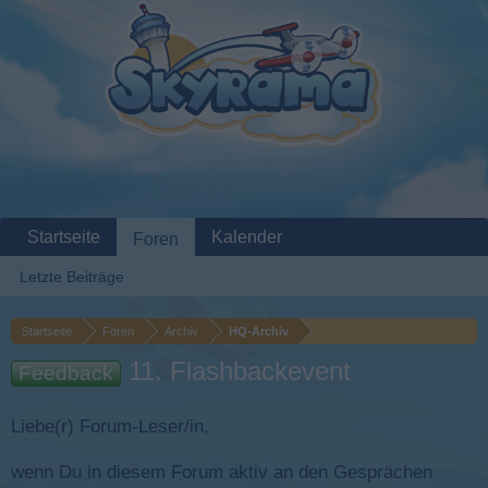
Startseite
Kalender
Foren
Letzte Beiträge
Startseite
Foren
Archiv
HQ-Archiv
11. Flashbackevent
Feedback
Liebe(r) Forum-Leser/in,
wenn Du in diesem Forum aktiv an den Gesprächen