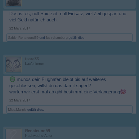
Das ist es, null Spielzeit, null Einsatz, viel Zeit gespart und
viel Geld natürlich auch.
22 März 2017
Sable
,
Renateund59
und
fuzzyhamburg
gefällt dies.
isara33
Laufenlerner
munds dein Flughafen bleibt bis auf weiteres
geschlossen, willst du das damit sagen?
warten wir erst mal ab gibt bestimmt eine Verlängerung
22 März 2017
Miss.Marple
gefällt dies.
Renateund59
Nachwuchs-Autor