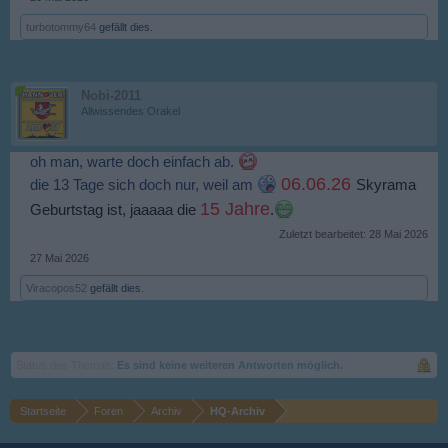
turbotommy64
gefällt dies.
Nobi-2011
Allwissendes Orakel
oh man, warte doch einfach ab.
06.06.26
Skyrama
die 13 Tage sich doch nur, weil am
15 Jahre
Geburtstag ist, jaaaaa die
.
Zuletzt bearbeitet:
28 Mai 2026
27 Mai 2026
Viracopos52
gefällt dies.
Status des Themas:
Es sind keine weiteren Antworten möglich.
Startseite
Foren
Archiv
HQ-Archiv