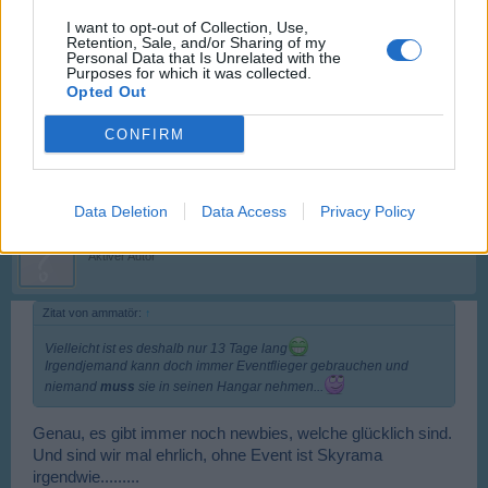
zu starten
I want to opt-out of Collection, Use,
Retention, Sale, and/or Sharing of my
Personal Data that Is Unrelated with the
Vielleicht ist es deshalb nur 13 Tage lang
Purposes for which it was collected.
Irgendjemand kann doch immer Eventflieger gebrauchen
Opted Out
und niemand
muss
sie in seinen Hangar nehmen...
19 Mai 2026
CONFIRM
fuzzyhamburg
gefällt dies.
Data Deletion
Data Access
Privacy Policy
kk1308
Aktiver Autor
Zitat von ammatör:
↑
Vielleicht ist es deshalb nur 13 Tage lang
Irgendjemand kann doch immer Eventflieger gebrauchen und
niemand
muss
sie in seinen Hangar nehmen...
Genau, es gibt immer noch newbies, welche glücklich sind.
Und sind wir mal ehrlich, ohne Event ist Skyrama
irgendwie.........