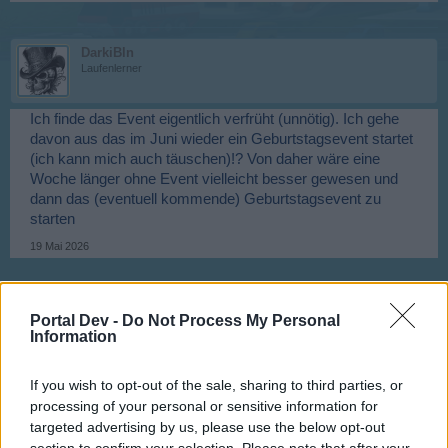
DarkiBln
Laufenlerner
Ich finde das Event eigentlich verfrüht (unnötig). Ich gehe
davon aus das im Juni wieder ein Geburtstagsevent startet
(ich kann mich auch täuschen)!? Von daher wäre eine
Woche länger ohne Event vielleicht besser gewesen und
dann das (eventuell kommende) Geburtstagsevent zu
starten
19 Mai 2026
kk1308
Portal Dev -
Do Not Process My Personal
Aktiver Autor
Information
Hallo,
If you wish to opt-out of the sale, sharing to third parties, or
processing of your personal or sensitive information for
egal was die machen, es wird gemeckert. Das
targeted advertising by us, please use the below opt-out
Geburtstagsevent ist doch deswegen nicht abgesagt. Es