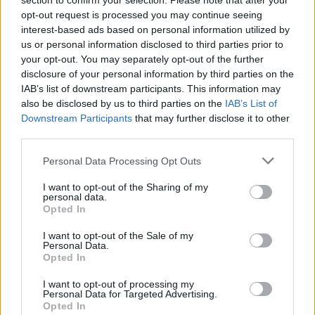
section to confirm your selection. Please note that after your
wird schon pünktlich starten. Aber auch da wird
opt-out request is processed you may continue seeing
wahrscheinlich wieder gemeckert.
interest-based ads based on personal information utilized by
19 Mai 2026
us or personal information disclosed to third parties prior to
your opt-out. You may separately opt-out of the further
•Hulk•
und
movera
gefällt dies.
disclosure of your personal information by third parties on the
IAB’s list of downstream participants. This information may
also be disclosed by us to third parties on the
IAB’s List of
•Hulk•
Downstream Participants
that may further disclose it to other
Laufenlerner
third parties.
Ich finde es toll das es noch ein kurzes Event gibt bevor
Personal Data Processing Opt Outs
das große Birthday Event startet
I want to opt-out of the Sharing of my
19 Mai 2026
personal data.
Opted In
ammatör
I want to opt-out of the Sale of my
Foren-Herzog
Personal Data.
Opted In
Zitat von DarkiBln:
↑
I want to opt-out of processing my
Personal Data for Targeted Advertising.
Von daher wäre eine Woche länger ohne Event vielleicht besser
Opted In
gewesen und dann das (eventuell kommende) Geburtstagsevent