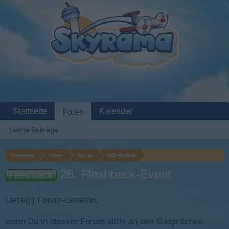
Startseite
Kalender
Foren
Letzte Beiträge
Startseite
Foren
Archiv
HQ-Archiv
26. Flashback-Event
Feedback
Liebe(r) Forum-Leser/in,
wenn Du in diesem Forum aktiv an den Gesprächen