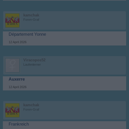
kamchak
Foren-Graf
Département Yonne
12 April 2026
Viracopos52
Laufenlerner
Auxerre
12 April 2026
kamchak
Foren-Graf
Frankreich