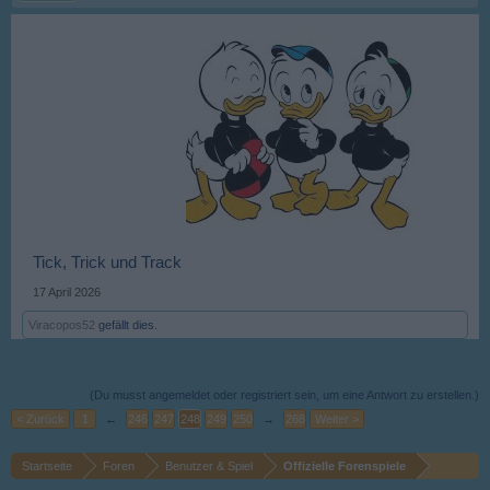
Tick, Trick und Track
17 April 2026
Viracopos52
gefällt dies.
(Du musst angemeldet oder registriert sein, um eine Antwort zu erstellen.)
< Zurück
1
←
246
247
248
249
250
→
268
Weiter >
Startseite
Foren
Benutzer & Spiel
Offizielle Forenspiele