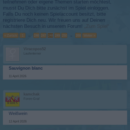
teilnehmen oder eigene Themen starten möchtest,
musst Du Dich bitte zunächst im Spiel einloggen.
Falls Du noch keinen Spielaccount besitzt, bitte
registriere Dich neu. Wir freuen uns auf Deinen
nächsten Besuch in unserem Forum!
„Zum Spiel“
< Zurück
1
←
246
247
248
249
250
→
268
Weiter >
Viracopos52
Laufenlerner
Sauvignon blanc
11 April 2026
kamchak
Foren-Graf
Weißwein
12 April 2026