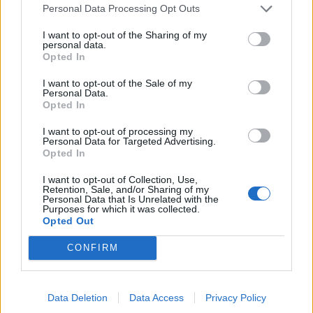
Disneyland Paris
Personal Data Processing Opt Outs
14 April 2026
I want to opt-out of the Sharing of my
personal data.
Opted In
kamchak
Foren-Graf
I want to opt-out of the Sale of my
Personal Data.
Opted In
Walt Disney
I want to opt-out of processing my
14 April 2026
Personal Data for Targeted Advertising.
Opted In
Viracopos52
I want to opt-out of Collection, Use,
Laufenlerner
Retention, Sale, and/or Sharing of my
Personal Data that Is Unrelated with the
Purposes for which it was collected.
Micky Maus
Opted Out
14 April 2026
CONFIRM
kamchak
Foren-Graf
Data Deletion
Data Access
Privacy Policy