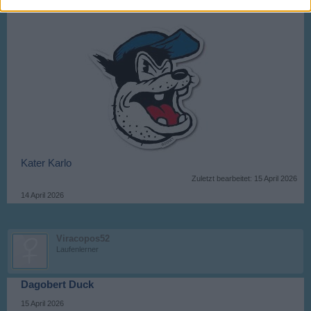
Kater Karlo
Zuletzt bearbeitet:
15 April 2026
14 April 2026
Viracopos52
Laufenlerner
Dagobert Duck
15 April 2026