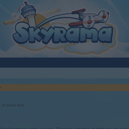
t,
18 Januar 2018
.