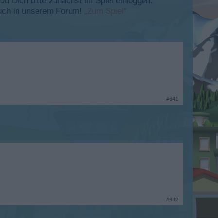
 Dich bitte zunächst im Spiel einloggen.
esuch in unserem Forum!
„Zum Spiel“
#641
#642