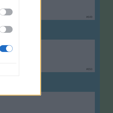
#649
#650