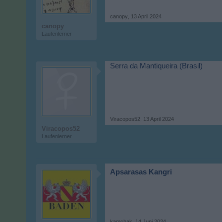
canopy
,
13 April 2024
canopy
Laufenlerner
Serra da Mantiqueira (Brasil)
Viracopos52
,
13 April 2024
Viracopos52
Laufenlerner
Apsarasas Kangri
kamchak
,
14 Juni 2024