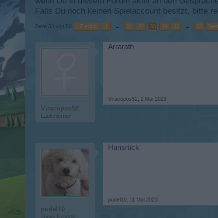
wenn Du in diesem Forum aktiv an den Gesprächen
Falls Du noch keinen Spielaccount besitzt, bitte 
Seite 33 von 50
< Zurück
1
←
31
32
33
34
35
→
50
Weit
Arrarath
Viracopos52
,
2 Mai 2023
Viracopos52
Laufenlerner
Hunsrück
pudel10
,
11 Mai 2023
pudel10
Junior Experte