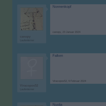
Nonnenkopf
canopy
,
23 Januar 2024
canopy
Laufenlerner
Falken
Viracopos52
,
9 Februar 2024
Viracopos52
Laufenlerner
Nuolja