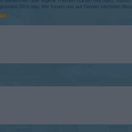
 teilnehmen oder eigene Themen starten möchtest, musst Du
registriere Dich neu. Wir freuen uns auf Deinen nächsten B
er >