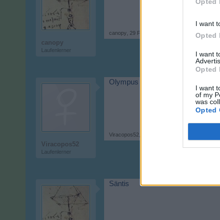
Opted 
I want t
canopy
,
29 Februar 2024
Opted 
canopy
Laufenlerner
I want 
Advertis
Opted 
Olympus
I want t
of my P
was col
Opted 
Viracopos52
,
11 April 2024
Viracopos52
Laufenlerner
Säntis