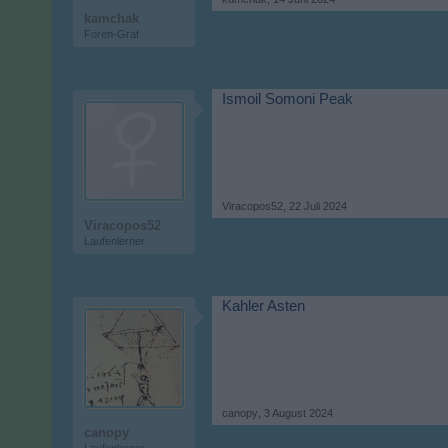
kamchak
Foren-Graf
Ismoil Somoni Peak
Viracopos52
,
22 Juli 2024
Viracopos52
Laufenlerner
Kahler Asten
canopy
,
3 August 2024
canopy