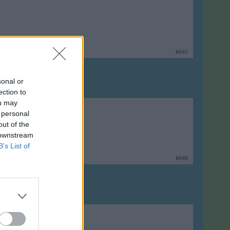
#647
sonal or
ection to
ou may
 personal
out of the
 downstream
B’s List of
#648