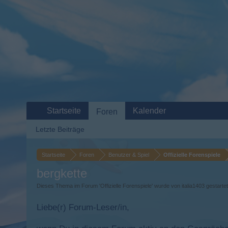
Startseite
Kalender
Foren
Letzte Beiträge
Startseite
Foren
Benutzer & Spiel
Offizielle Forenspiele
bergkette
Dieses Thema im Forum '
Offizielle Forenspiele
' wurde von
italia1403
gestarte
Liebe(r) Forum-Leser/in,