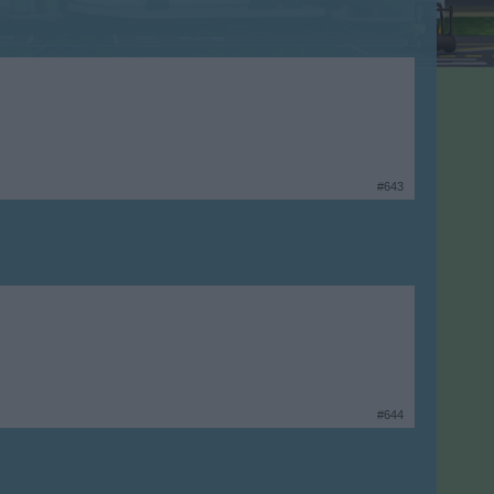
#643
#644