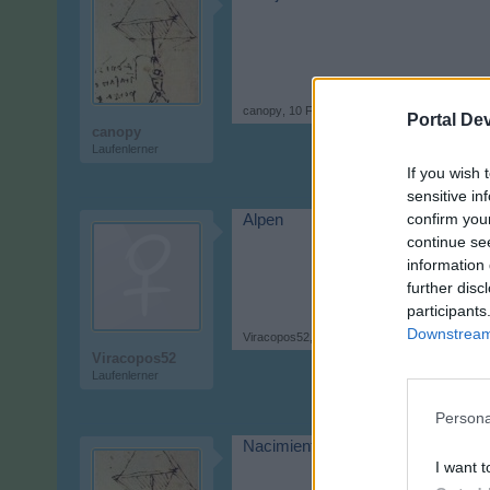
canopy
,
10 Februar 2024
Portal De
canopy
Laufenlerner
If you wish 
sensitive in
confirm you
Alpen
continue se
information 
further disc
participants
Downstream 
Viracopos52
,
23 Februar 2024
Viracopos52
Laufenlerner
Persona
Nacimiento
I want t