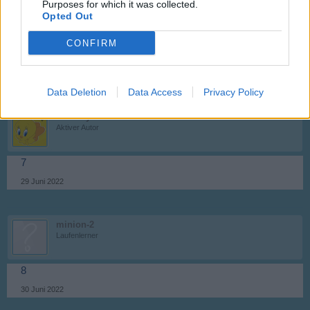
Purposes for which it was collected.
minion-2
Opted Out
Laufenlerner
CONFIRM
6
29 Juni 2022
Data Deletion
Data Access
Privacy Policy
-.Tweety.-
Aktiver Autor
7
29 Juni 2022
minion-2
Laufenlerner
8
30 Juni 2022