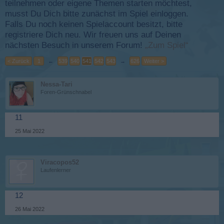
teilnehmen oder eigene Themen starten möchtest,
musst Du Dich bitte zunächst im Spiel einloggen.
Falls Du noch keinen Spielaccount besitzt, bitte
registriere Dich neu. Wir freuen uns auf Deinen
nächsten Besuch in unserem Forum!
„Zum Spiel“
< Zurück
1
←
539
540
541
542
543
→
626
Weiter >
Nessa-Tari
Foren-Grünschnabel
11
25 Mai 2022
Viracopos52
Laufenlerner
12
26 Mai 2022