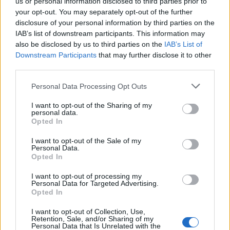
us or personal information disclosed to third parties prior to
Laufenlerner
your opt-out. You may separately opt-out of the further
disclosure of your personal information by third parties on the
3
IAB’s list of downstream participants. This information may
also be disclosed by us to third parties on the
IAB’s List of
26 Juni 2022
Downstream Participants
that may further disclose it to other
third parties.
-.Tweety.-
Aktiver Autor
Personal Data Processing Opt Outs
I want to opt-out of the Sharing of my
4
personal data.
Opted In
28 Juni 2022
I want to opt-out of the Sale of my
Personal Data.
Opted In
Nessa-Tari
Foren-Grünschnabel
I want to opt-out of processing my
Personal Data for Targeted Advertising.
5
Opted In
28 Juni 2022
I want to opt-out of Collection, Use,
Retention, Sale, and/or Sharing of my
Personal Data that Is Unrelated with the