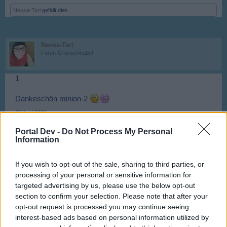
Nessa-Tari
gefällt dies.
Nessa-Tari
Foren-Grünschnabel
1
Dankeschön minion-2
25 Juni 2022
Portal Dev -
Do Not Process My Personal
Information
-.Tweety.-
Aktiver Autor
If you wish to opt-out of the sale, sharing to third parties, or
processing of your personal or sensitive information for
2
targeted advertising by us, please use the below opt-out
25 Juni 2022
section to confirm your selection. Please note that after your
opt-out request is processed you may continue seeing
interest-based ads based on personal information utilized by
Lima-Echo