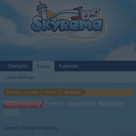
Startseite
Kalender
Foren
Letzte Beiträge
Startseite
Foren
Archiv
HQ-Archiv
Event: Valentins Wochen
Ankündigung
2026
Liebe(r) Forum-Leser/in,