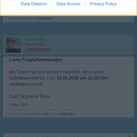
Euer Skyrama Team
Data Deletion
Data Access
Privacy Policy
4 Februar 2026
movera
und
Ashari
gefällt dies.
-Controller-
Team Leader
Team Skyrama
Liebe Flughafenmanager,
der Tower hat uns soeben mitgeteilt, dass unser
Valentinsevent bis zum
16.03.2026 um 12:00 Uhr
verlängert wurde.
Euer Skyrama Team
6 März 2026
Conair35
,
Knuddlgnom
und
Ashari
gefällt dies.