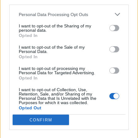
third parties.
Personal Data Processing Opt Outs
I want to opt-out of the Sharing of my
Hallo liebe Flughafenmanager,
personal data.
Opted In
unsere "
Valentins Wochen 2026
" starten am Freitag, dem
06.02.2026, gegen 12.00 Uhr, sie enden am Mittwoch, dem
I want to opt-out of the Sale of my
Personal Data.
11.03.2026, um 12.00 Uhr.
Opted In
Hier geht es zum Feedback-Thema
I want to opt-out of processing my
https://board-de.skyrama.com/threads/valentins-wochen-
Personal Data for Targeted Advertising.
2026.17277/
Opted In
Hier geht es zur F.A.Q.
I want to opt-out of Collection, Use,
Retention, Sale, and/or Sharing of my
https://board-de.skyrama.com/threads/f-a-q-valentins-
Personal Data that Is Unrelated with the
wochen-2026.17265/
Purposes for which it was collected.
Opted Out
Wir wünschen Euch viel Spaß und eine schöne Zeit.
CONFIRM
Liebe Grüße