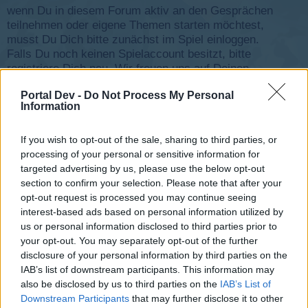
wenn Du in diesem Forum aktiv an den Gesprächen
teilnehmen oder eigene Themen starten möchtest,
musst Du Dich bitte zunächst im Spiel einloggen.
Falls Du noch keinen Spielaccount besitzt, bitte
registriere Dich neu. Wir freuen uns auf Deinen
nächsten Besuch in unserem Forum!
„Zum Spiel“
Portal Dev -
Do Not Process My Personal
Information
Status des Themas:
Es sind keine weiteren Antworten möglich.
If you wish to opt-out of the sale, sharing to third parties, or
-Controller-
processing of your personal or sensitive information for
Team Leader
targeted advertising by us, please use the below opt-out
Team Skyrama
section to confirm your selection. Please note that after your
opt-out request is processed you may continue seeing
interest-based ads based on personal information utilized by
us or personal information disclosed to third parties prior to
your opt-out. You may separately opt-out of the further
disclosure of your personal information by third parties on the
IAB’s list of downstream participants. This information may
also be disclosed by us to third parties on the
IAB’s List of
Downstream Participants
that may further disclose it to other