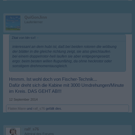
QuiGonJinn
Laufenlerner
Zitat von bln-sxf:
↑
interessant an dem hubi ist, daß bei beiden rotoren die wölbung
der blätter in die gleiche richtung zeigt, sie also gleichlaufen.
bei einem doppelrotor-heli laufen sie aber entgegengesetzt.
ergo: beim besten willen flugunfähig, da ohne heckrotor oder
sonstigem drehmomentausgleich.
Hmmm. Ist wohl doch von Fischer-Technik...
Dafür dreht sich die Kabine mit 3000 Umdrehungen/Minute
im Kreis. DAS GEHT AB!!!
12 September 2014
Flatter.Mann
und
ralf_s76
gefällt dies.
ralf_s76
Admiral des Forums