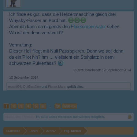
Ich finde es gut, dass die Helizeitmaschine gleich drei
Whysky-Fässer an Bord hat.
Aber ich kann da nirgends den
Fluxkompensator
sehen.
Wo ist der denn versteckt?
Vermutung:
Dieser Heli fliegt mit Null Passagieren. Denn wo soll denn
da ein Pilot hin? hm … vielleicht ein Stehplatz in dem
schwarzen Pulverfass?
Zuletzt bearbeitet:
12 September 2014
12 September 2014
muehli64
,
QuiGonJinn
und
Flatter.Mann
gefällt dies.
1
2
3
4
5
6
→
24
Weiter >
Status des Themas:
Es sind keine weiteren Antworten möglich.
Startseite
Foren
Archiv
HQ-Archiv