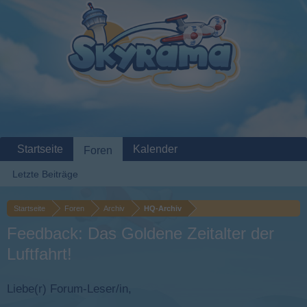
Startseite
Kalender
Foren
Letzte Beiträge
Startseite
Foren
Archiv
HQ-Archiv
Feedback: Das Goldene Zeitalter der
Luftfahrt!
Liebe(r) Forum-Leser/in,