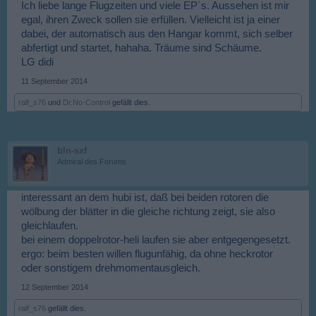
Ich liebe lange Flugzeiten und viele EP´s. Aussehen ist mir
egal, ihren Zweck sollen sie erfüllen. Vielleicht ist ja einer
dabei, der automatisch aus den Hangar kommt, sich selber
abfertigt und startet, hahaha. Träume sind Schäume.
LG didi
11 September 2014
ralf_s76
und
Dr.No-Control
gefällt dies.
bln-sxf
Admiral des Forums
interessant an dem hubi ist, daß bei beiden rotoren die
wölbung der blätter in die gleiche richtung zeigt, sie also
gleichlaufen.
bei einem doppelrotor-heli laufen sie aber entgegengesetzt.
ergo: beim besten willen flugunfähig, da ohne heckrotor
oder sonstigem drehmomentausgleich.
12 September 2014
ralf_s76
gefällt dies.