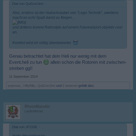
Zitat von QuiGonJinn:
↑
Also, erstens ist der Hubschrauber von "Lego-Technik", zweitens
macht es echt Spaß damit zu fliegen...
und drittens kommt Retrostyle auf einem Futureairport objektiv cool
an.
Komfort wird eh völlig überbewertet.
Genau betrachtet hat dein Heli nur wenig mit dem
Event.heli zu tun
allein schon die Rotoren mit zwischen-
streben gg!!
11 September 2014
popmots
,
.HillyBilly.
,
QuiGonJinn
und
2 anderen
gefällt dies.
RheinMainAir
Laufenlerner
Zitat von JF2106:
↑
Hallo RheinMainAir,