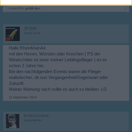
charlie4891
gefällt dies.
JF2106
Foren-Graf
Hallo RheinMainAir,
mit den Hexen, Würsten oder Knochen ( PS der
Windschitter ist einer meiner Lieblingsflieger ) ist es
schon 2 Jahre her.
Bei den nachfolgenden Events waren die Flieger
realistischer, ob nun Vergangenheit/Gegenwart oder
Zukunft.
Meiner Meinung nach sollte es auch so bleiben. LG
11 September 2014
Dr.No-Control
Laufenlerner