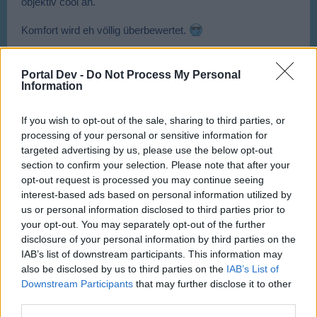
objektiv cool an.
Komfort wird eh völlig überbewertet.
11 September 2014
bine
und
ralf_s76
gefällt dies.
Portal Dev -
Do Not Process My Personal
Information
JF2106
If you wish to opt-out of the sale, sharing to third parties, or
Foren-Graf
processing of your personal or sensitive information for
targeted advertising by us, please use the below opt-out
section to confirm your selection. Please note that after your
Ist halt das " History Event Teil 2 "
opt-out request is processed you may continue seeing
Das Gebäude hat mich zuerst an den Film " Nachts im
interest-based ads based on personal information utilized by
Museum " erinnert
Fliegen dort nicht auch die Flugzeuge
durch das Museum?
us or personal information disclosed to third parties prior to
Aber Spaß bei Seite: Hauptsache ist = gute Werte und
your opt-out. You may separately opt-out of the further
laaaaange Flugzeiten
auch wenn es Nostalgie-Flieger
disclosure of your personal information by third parties on the
sind!
IAB’s list of downstream participants. This information may
Zu den Design der Flieger: Es kommen auch wieder andere
also be disclosed by us to third parties on the
IAB’s List of
Flieger. Wer diese nicht mag, lässt es halt.
Downstream Participants
that may further disclose it to other
Bloß keine "fliegenden Hexen" zum Halloween Event mehr
third parties.
und keine "fliegenden Weihnachtsmänner"