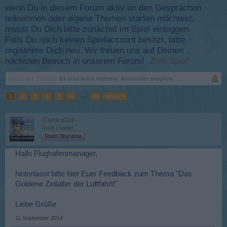
wenn Du in diesem Forum aktiv an den Gesprächen
teilnehmen oder eigene Themen starten möchtest,
musst Du Dich bitte zunächst im Spiel einloggen.
Falls Du noch keinen Spielaccount besitzt, bitte
registriere Dich neu. Wir freuen uns auf Deinen
nächsten Besuch in unserem Forum!
„Zum Spiel“
Status des Themas:
Es sind keine weiteren Antworten möglich.
1
2
3
4
5
6
→
24
Weiter >
-Controller-
Team Leader
Team Skyrama
Hallo Flughafenmanager,
hinterlasst bitte hier Euer Feedback zum Thema "Das
Goldene Zeitalter der Luftfahrt!"
Liebe Grüße
11 September 2014