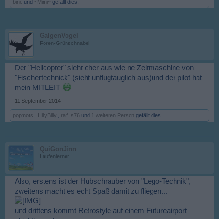
bine
und
~Mimi~
gefällt dies.
GalgenVogel
Foren-Grünschnabel
Der "Helicopter" sieht eher aus wie ne Zeitmaschine von
"Fischertechnick" (sieht unflugtauglich aus)und der pilot hat
mein MITLEIT
11 September 2014
popmots
,
.HillyBilly.
,
ralf_s76
und
1 weiteren Person
gefällt dies.
QuiGonJinn
Laufenlerner
Also, erstens ist der Hubschrauber von "Lego-Technik",
zweitens macht es echt Spaß damit zu fliegen...
und drittens kommt Retrostyle auf einem Futureairport