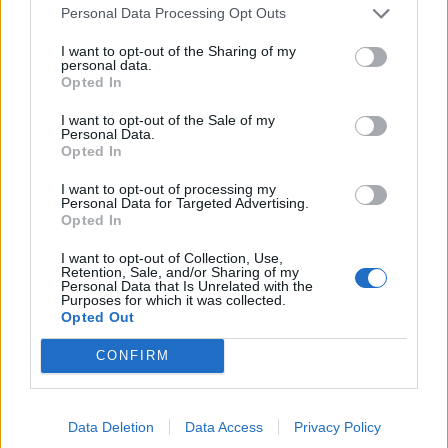
Personal Data Processing Opt Outs
11 September 2014
bad-ebneth-boy
und
didibaba
gefällt dies.
I want to opt-out of the Sharing of my
personal data.
Opted In
RheinMainAir
I want to opt-out of the Sale of my
Laufenlerner
Personal Data.
Opted In
Also ich finde die Flieger irgendwie cool.. und das als Frau
I want to opt-out of processing my
Personal Data for Targeted Advertising.
Ich weiß garnicht, wieso hier immer alle rummosern
Opted In
müssen. Ich war letztes Jahr zu Halloween inaktiv, ich
I want to opt-out of Collection, Use,
hätte gerne noch so ein paar fliegende Hexen, finde die
Retention, Sale, and/or Sharing of my
immer wieder lustig, wenn sie bei mir aufschlagen.
Personal Data that Is Unrelated with the
Genauso wie fliegende Würstchen und Kuchen und was
Purposes for which it was collected.
Opted Out
auch immer. Die Vielfalt machts!
Solange die Werte besser und die Abfertigungszeiten
CONFIRM
kürzer als die Shop-Flieger sind und BP das mit den
Proportionen einigermaßen hinbekommt, sieht es für mich
vielversprechend aus.
Aber was weiß eine alte Frau schon, ne
Data Deletion
Data Access
Privacy Policy
11 September 2014