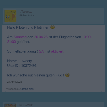
-.Tweety.-
Aktiver Autor
Hallo Piloten und Pilotinnen
Am
Sonntag
den
26.04.26
ist der Flughafen von
10:00-
21:00
geöffnet.
Schnellabfertigung (
SA
) ist
aktiviert.
Name : -.tweety.-
UserID : 10372491
Ich wünsche euch einen guten Flug !
24 April 2026
Viracopos52
gefällt dies.
Nobi-2011