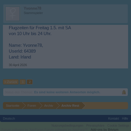
Yvonne78
Stammspieler
Flugzeiten für Freitag 1.5. mit SA
von 10 Uhr bis 24 Uhr.
Name: Yvonne78,
UserId: 64389
Land: Irland
30 April 2026
< Zurück
1
2
Status des Themas:
Es sind keine weiteren Antworten möglich.
Startseite
Foren
Archiv
Archiv Rest
Deutsch
Kontakt
Hilfe
Nutzungsbedingungen
Privatsphäre
Cookie Settings
Forum software by XenForo
Forum software by XenForo™
Add-ons by Brivium
®