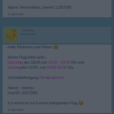
Name: himmelheini, UserId: 12357265
17 April 2026
-.Tweety.-
Aktiver Autor
Hallo Pilotinnen und Piloten.
Meine Flugzeiten sind :
Samstag
den 18.04.von
10:00
-
23:00
Uhr und
Sonntag
den 19.04. von
10:00-20:00
Uhr.
Schnellabfertigung /
SA
ist
aktiviert.
Name: -.tweety.-
UserID: 10372491
Ich wünsche euch einen entspannten Flug
17 April 2026