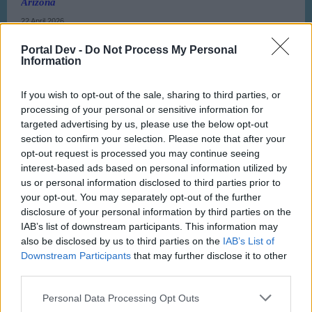
Arizona
22 April 2026
Portal Dev -
Do Not Process My Personal
Information
kispiros
Junior Experte
If you wish to opt-out of the sale, sharing to third parties, or
processing of your personal or sensitive information for
Hallo zusammen
targeted advertising by us, please use the below opt-out
section to confirm your selection. Please note that after your
Meine nächste Flugzeiten:
opt-out request is processed you may continue seeing
interest-based ads based on personal information utilized by
Samstag(25.04): 8-12 Uhr und 18-20 Uhr
us or personal information disclosed to third parties prior to
your opt-out. You may separately opt-out of the further
Sonntag (26.04): 8-12 Uhr und 18-21 Uhr
disclosure of your personal information by third parties on the
IAB’s list of downstream participants. This information may
also be disclosed by us to third parties on the
IAB’s List of
Bitte Flieger ab 4 Stunde Flugzeit schicken, Ampel
Downstream Participants
that may further disclose it to other
kann aus sein.
third parties.
Personal Data Processing Opt Outs
SA ist aktiv.