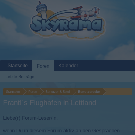
Startseite
Kalender
Foren
Letzte Beiträge
Startseite
Foren
Benutzer & Spiel
Benutzerecke
Franti´s Flughafen in Lettland
Liebe(r) Forum-Leser/in,
wenn Du in diesem Forum aktiv an den Gesprächen