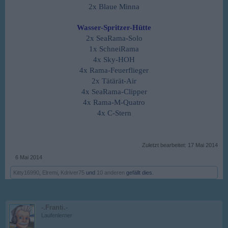
2x Blaue Minna
Wasser-Spritzer-Hütte
2x SeaRama-Solo
1x SchneiRama
4x Sky-HOH
4x Rama-Feuerflieger
2x Tätärät-Air
4x SeaRama-Clipper
4x Rama-M-Quatro
4x C-Stern
Zuletzt bearbeitet:
17 Mai 2014
6 Mai 2014
Kitty16990
,
Elremi
,
Kdriver75
und
10 anderen
gefällt dies.
-.Franti.-
Laufenlerner