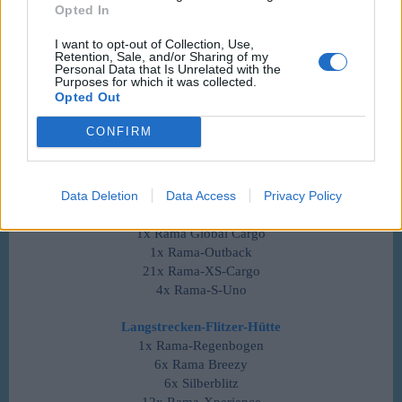
Opted In
Mücken-Hütte
I want to opt-out of Collection, Use,
11x 6min Flieger
Retention, Sale, and/or Sharing of my
30x Ramaliner-Eclipse
Personal Data that Is Unrelated with the
Purposes for which it was collected.
30x Rama-XS-Turbo
Opted Out
24x Rama-S-Quatro
6x Skyathlon
CONFIRM
1x Racer-Mr.Mulligan
6x Racer-Bulldog
1x Racer-GeeBee
Data Deletion
Data Access
Privacy Policy
24x Rama Xplore
1x Rama-SpeedyCargo
1x Rama Global Cargo
1x Rama-Outback
21x Rama-XS-Cargo
4x Rama-S-Uno
Langstrecken-Flitzer-Hütte
1x Rama-Regenbogen
6x Rama Breezy
6x Silberblitz