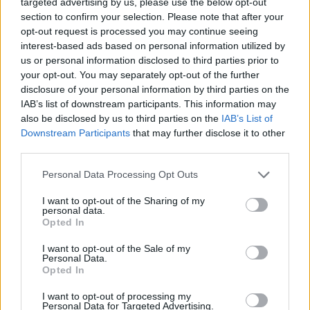
targeted advertising by us, please use the below opt-out
section to confirm your selection. Please note that after your
opt-out request is processed you may continue seeing
interest-based ads based on personal information utilized by
us or personal information disclosed to third parties prior to
your opt-out. You may separately opt-out of the further
Name: -Linchen83- | Name: 06Bella04
__
disclosure of your personal information by third parties on the
UserID: 10879691 | UserID: 10958454
IAB’s list of downstream participants. This information may
LvL: 73 | LvL: 72
also be disclosed by us to third parties on the
IAB’s List of
>hier klicken<
| comming soon
Downstream Participants
that may further disclose it to other
Italien UserID: 11676835
third parties.
Personal Data Processing Opt Outs
Damit
Hans Dampf
etwas beschäftigt ist, haben wir gesamt
365
I want to opt-out of the Sharing of my
personal data.
Langstrecken Flitzer, Hubflapflaps und Wasser Spritzer
Opted In
in unseren Blechbüchsen-Hütten verstaut
I want to opt-out of the Sale of my
Personal Data.
Mücken Hütte: 161
Opted In
Langstrecken-Flitzer Hütte: 137
Hubflapflap´s Hütte: 42
I want to opt-out of processing my
Wasserspritzer Hütte: 25
Personal Data for Targeted Advertising.