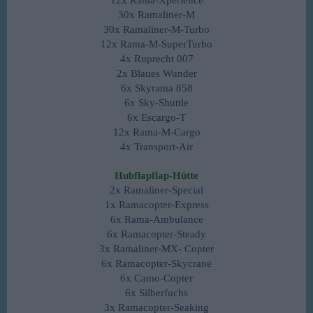
12x Rama-Xperience
30x Ramaliner-M
30x Ramaliner-M-Turbo
12x Rama-M-SuperTurbo
4x Ruprecht 007
2x Blaues Wunder
6x Skyrama 858
6x Sky-Shuttle
6x Escargo-T
12x Rama-M-Cargo
4x Transport-Air
Hubflapflap-Hütte
2x Ramaliner-Special
1x Ramacopter-Express
6x Rama-Ambulance
6x Ramacopter-Steady
3x Ramaliner-MX- Copter
6x Ramacopter-Skycrane
6x Camo-Copter
6x Silberfuchs
3x Ramacopter-Seaking