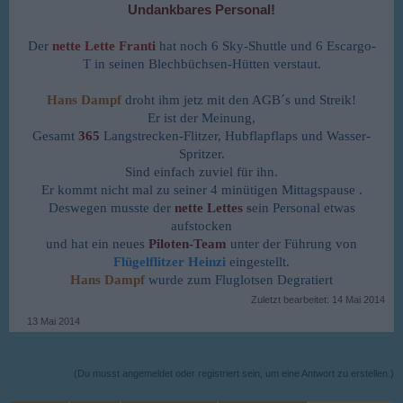
Undankbares Personal!
Der
nette Lette Franti
hat noch 6 Sky-Shuttle und 6 Escargo-
T in seinen Blechbüchsen-Hütten verstaut.
Hans Dampf
droht ihm jetz mit den AGB´s und Streik!
Er ist der Meinung,
Gesamt
365
Langstrecken-Flitzer, Hubflapflaps und Wasser-
Spritzer.
Sind einfach zuviel für ihn.
Er kommt nicht mal zu seiner 4 minütigen Mittagspause .
Deswegen musste der
nette Lettes
s
ein Personal etwas
aufstocken
und hat ein neues
Piloten-Team
unter der Führung von
Flügelflitzer Heinzi
eingestellt.
Hans Dampf
wurde zum Fluglotsen Degratiert
Zuletzt bearbeitet:
14 Mai 2014
13 Mai 2014
(Du musst angemeldet oder registriert sein, um eine Antwort zu erstellen.)