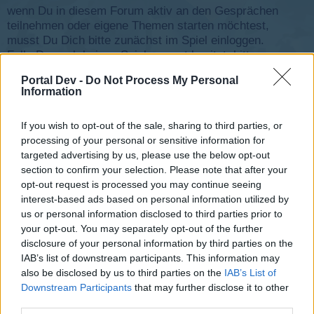
wenn Du in diesem Forum aktiv an den Gesprächen
teilnehmen oder eigene Themen starten möchtest,
musst Du Dich bitte zunächst im Spiel einloggen.
Falls Du noch keinen Spielaccount besitzt, bitte
registriere Dich neu. Wir freuen uns auf Deinen
Portal Dev -
Do Not Process My Personal
nächsten Besuch in unserem Forum!
„Zum Spiel“
Information
Status des Themas:
Es sind keine weiteren Antworten möglich.
If you wish to opt-out of the sale, sharing to third parties, or
processing of your personal or sensitive information for
Flight-Attendant
targeted advertising by us, please use the below opt-out
Board Administrator
section to confirm your selection. Please note that after your
Team Skyrama
opt-out request is processed you may continue seeing
interest-based ads based on personal information utilized by
us or personal information disclosed to third parties prior to
your opt-out. You may separately opt-out of the further
disclosure of your personal information by third parties on the
IAB’s list of downstream participants. This information may
also be disclosed by us to third parties on the
IAB’s List of
Downstream Participants
that may further disclose it to other
third parties.