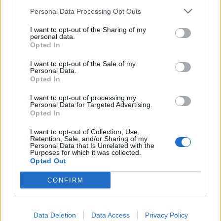
Personal Data Processing Opt Outs
I want to opt-out of the Sharing of my
personal data.
Opted In
I want to opt-out of the Sale of my
Personal Data.
Opted In
I want to opt-out of processing my
Personal Data for Targeted Advertising.
Opted In
Liebe Flughafenmanager,
I want to opt-out of Collection, Use,
Retention, Sale, and/or Sharing of my
Personal Data that Is Unrelated with the
das Team von Skyrama wünscht Euch allen ein Frohes
Purposes for which it was collected.
neues Jahr!
Opted Out
CONFIRM
Mit dem
Bonuscode:
FIREWORK
erhaltet Ihr für den guten Start ins Jahr 2026 folgendes
Data Deletion
Data Access
Privacy Policy