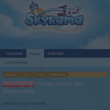
Startseite
Kalender
Foren
Letzte Beiträge
Startseite
Foren
Archiv
HQ-Archiv
Frohes neues Jahr
Ankündigung
[Bonuscode]
Liebe(r) Forum-Leser/in,