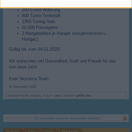
24. Std. Schnellabfertigung
200 Event-Währung
500 Turbo-Treibstoff
1350 Tuning-Teile
10.000 Passagiere
2 Hangarplätze je Hangar (ausgenommen L-
Hangar.)
Gültig bis zum 04.01.2025!
Wir wünschen viel Gesundheit, Kraft und Freude für das
nun neue Jahr!
Euer Skyrama Team​
31 Dezember 2025
turbotommy64
,
antiplus
,
-Caym-
und
2 anderen
gefällt dies.
Status des Themas:
Es sind keine weiteren Antworten möglich.
Startseite
Foren
Archiv
HQ-Archiv