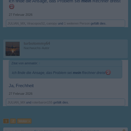
ich finde die Ansage, das Problem sei
mein
Rechner dreist
27 Februar 2026
JULIAN_MX
,
Viracopos52
,
canopy
und
1 weiteren Person
gefällt dies.
turbotommy64
Nachwuchs-Autor
Zitat von ammatör:
↑
ich finde die Ansage, das Problem sei
mein
Rechner dreist
Ja, Frechheit
27 Februar 2026
JULIAN_MX
und
roterbaron155
gefällt dies.
1
2
Weiter >