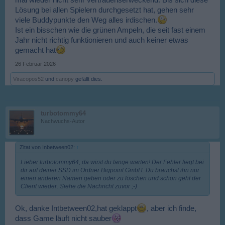
mal wieder nicht sehr vertrauenserweckend. Bis sich diese
Lösung bei allen Spielern durchgesetzt hat, gehen sehr
viele Buddypunkte den Weg alles irdischen.
Ist ein bisschen wie die grünen Ampeln, die seit fast einem
Jahr nicht richtig funktionieren und auch keiner etwas
gemacht hat
26 Februar 2026
Viracopos52
und
canopy
gefällt dies.
turbotommy64
Nachwuchs-Autor
Zitat von Inbetween02:
↑
Lieber turbotommy64, da wirst du lange warten! Der Fehler liegt bei
dir auf deiner SSD im Ordner Bigpoint GmbH. Du brauchst ihn nur
einen anderen Namen geben oder zu löschen und schon geht der
Client wieder. Siehe die Nachricht zuvor ;-)
Ok, danke Intbetween02,hat geklappt
, aber ich finde,
dass Game läuft nicht sauber