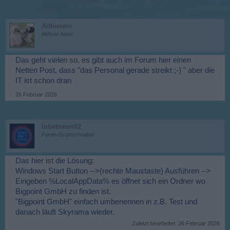
Aithienne
Aktiver Autor
Das geht vielen so, es gibt auch im Forum hier einen
Netten Post, dass "das Personal gerade streikt ;-) " aber die
IT ist schon dran
26 Februar 2026
Inbetween02
Foren-Grünschnabel
Das hier ist die Lösung:
Windows Start Button -->(rechte Maustaste) Ausführen -->
Eingeben %LocalAppData% es öffnet sich ein Ordner wo
Bigpoint GmbH zu finden ist.
"Bigpoint GmbH" einfach umbenennen in z.B. Test und
danach läuft Skyrama wieder.
Zuletzt bearbeitet:
26 Februar 2026