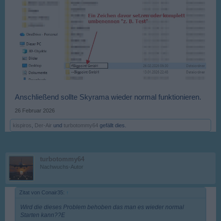
Anschließend sollte Skyrama wieder normal funktionieren.
26 Februar 2026
kispiros
,
Der-Air
und
turbotommy64
gefällt dies.
turbotommy64
Nachwuchs-Autor
Zitat von Conair35:
↑
Wird die dieses Problem behoben das man es wieder normal
Starten kann??E