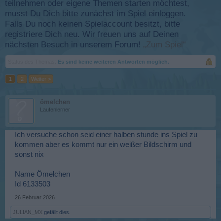
teilnehmen oder eigene Themen starten möchtest,
musst Du Dich bitte zunächst im Spiel einloggen.
Falls Du noch keinen Spielaccount besitzt, bitte
registriere Dich neu. Wir freuen uns auf Deinen
nächsten Besuch in unserem Forum!
„Zum Spiel“
Status des Themas:
Es sind keine weiteren Antworten möglich.
1
2
Weiter >
ömelchen
Laufenlerner
Ich versuche schon seid einer halben stunde ins Spiel zu
kommen aber es kommt nur ein weißer Bildschirm und
sonst nix
Name Ömelchen
Id 6133503
26 Februar 2026
JULIAN_MX
gefällt dies.