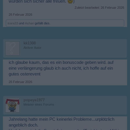
würden sich sicher alle freuen.
)
Zuletzt bearbeitet:
26 Februar 2026
26 Februar 2026
isara33
und
Ashari
gefällt dies.
kk1308
Aktiver Autor
ich glaube kaum, das es ein bonuscode geben wird. auf
eine verlängerung glaub ich auch nicht, ich hoffe auf ein
gutes osterevent
26 Februar 2026
popeye1977
Meister eines Forums
Jahrelang hatte mein PC keinerlei Probleme...urplötzlich
angeblich doch.