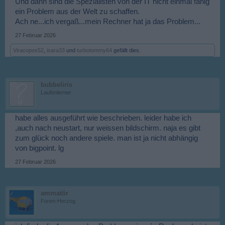
Und dann sind die Spezialisten von der IT nicht einmal fähig
ein Problem aus der Welt zu schaffen.
Ach ne...ich vergaß...mein Rechner hat ja das Problem...
27 Februar 2026
Viracopos52
,
isara33
und
turbotommy64
gefällt dies.
bubbeliris
Laufenlerner
habe alles ausgeführt wie beschrieben. leider habe ich
,auch nach neustart, nur weissen bildschirm. naja es gibt
zum glück noch andere spiele. man ist ja nicht abhängig
von bigpoint. lg
27 Februar 2026
ammatör
Foren-Herzog