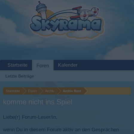
Startseite
Kalender
Foren
Letzte Beiträge
Startseite
Foren
Archiv
Archiv Rest
komme nicht ins Spiel
Liebe(r) Forum-Leser/in,
wenn Du in diesem Forum aktiv an den Gesprächen