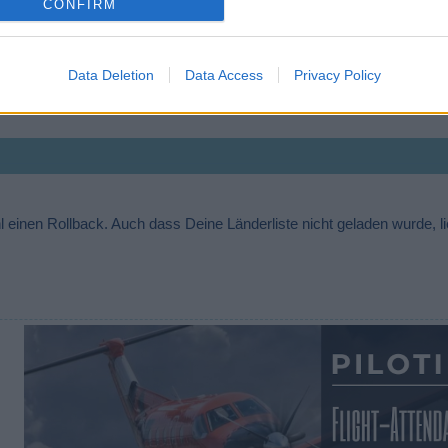
CONFIRM
Flugbetrieb:
leider nicht mehr regelmäßig
Data Deletion
Data Access
Privacy Policy
Flughafen Standort: Santarem - Amazonas -
Brasilien
This Airport has no problem with fire protection
l einen Rollback. Auch dass Deine Länderliste nicht geladen wurde, li