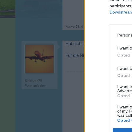
participants
Downstream 
Kdriver75
,
4 Mai 2026
Persona
Hat sich erled. - aber dafür würde
I want t
Opted 
Für die Nicht-Abfertigung entschul
I want t
Opted 
Kdriver75
Forenaufseher
I want 
Advertis
Opted 
I want t
of my P
was col
Opted 