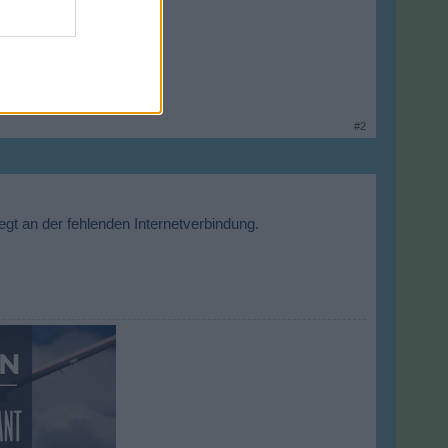
#2
egt an der fehlenden Internetverbindung.