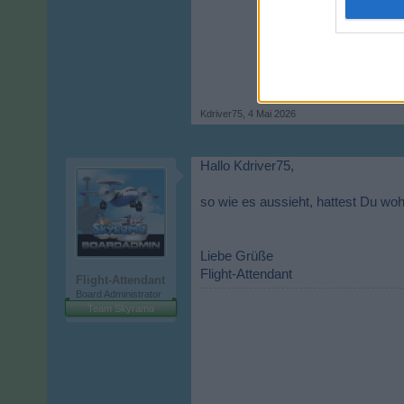
Kdriver75
,
4 Mai 2026
Hallo Kdriver75,
so wie es aussieht, hattest Du woh
Liebe Grüße
Flight-Attendant
Flight-Attendant
Board Administrator
Team Skyrama