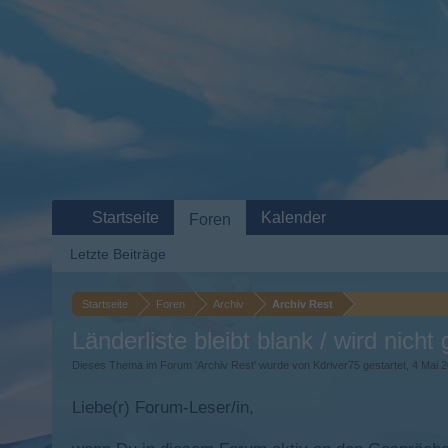
Startseite
Kalender
Foren
Letzte Beiträge
Startseite
Foren
Archiv
Archiv Rest
Länderliste bleibt blank / wird nicht
Dieses Thema im Forum '
Archiv Rest
' wurde von
Kdriver75
gestartet,
4 Mai 
Liebe(r) Forum-Leser/in,