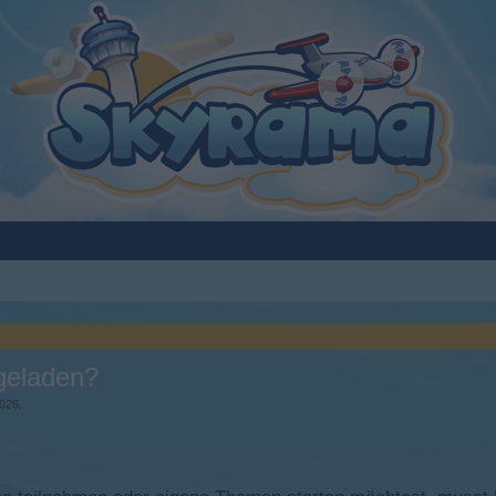
 geladen?
2026
.