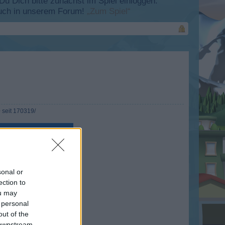
 Dich bitte zunächst im Spiel einloggen.
esuch in unserem Forum!
„Zum Spiel“
0 seit 170319/
sonal or
ection to
ou may
 personal
out of the
 downstream