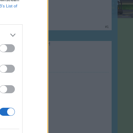
B’s List of
#1
r stehen wieder im Hangar!
0 seit 170319/