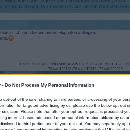
 teilnehmen oder eigene Themen starten möchtest, musst Du
registriere Dich neu. Wir freuen uns auf Deinen nächsten B
geladen - Ich kann keinen neuen Flüghäfen anfliegen.
ente.
n.
UserId: 9936247 - Lv:
83 seit 141225
/ 82 in 2024 / 81 seit 131220 / 8
79 seit 120118 /78 seit 010716 / 77 seit 220915
v -
Do Not Process My Personal Information
to opt-out of the sale, sharing to third parties, or processing of your per
formation for targeted advertising by us, please use the below opt-out s
r selection. Please note that after your opt-out request is processed y
eing interest-based ads based on personal information utilized by us or
disclosed to third parties prior to your opt-out. You may separately opt-
losure of your personal information by third parties on the IAB’s list of