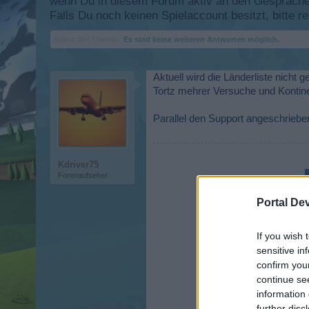
wenn Du in diesem Forum aktiv an den Gesprächen
Falls Du noch keinen Spielaccount besitzt, bitte 
Status des Themas:
Es sind keine weiteren Antworten möglich.
Aktuell wird die Länderliste nicht 
Tortz mehrer Versuche und Kontin
Parallel den Support angeschriebe
Kdriver75
Forenaufseher
Portal De
If you wish 
sensitive in
confirm you
continue se
information 
further disc