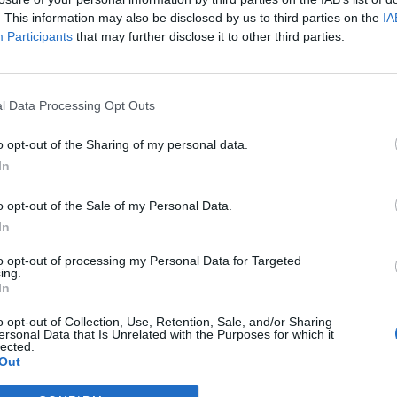
. This information may also be disclosed by us to third parties on the
IA
Flugbetrieb:
leider nicht mehr regelmäßig
Participants
that may further disclose it to other third parties.
Flughafen Standort: Santarem - Amazonas -
Brasilien
This Airport has no problem with fire protection
l Data Processing Opt Outs
 der Flughafen anscheinend zurückgesetzt - Meine gestarteten Fliege
o opt-out of the Sharing of my personal data.
In
dige ich mich hier bei all meinen Buddys.
o opt-out of the Sale of my Personal Data.
In
UserId: 9936247 - Lv:
83 seit 141225
/ 82 in 2024 / 81 seit 131220 / 8
79 seit 120118 /78 seit 010716 / 77 seit 220915
to opt-out of processing my Personal Data for Targeted
ing.
In
o opt-out of Collection, Use, Retention, Sale, and/or Sharing
ersonal Data that Is Unrelated with the Purposes for which it
lected.
Out