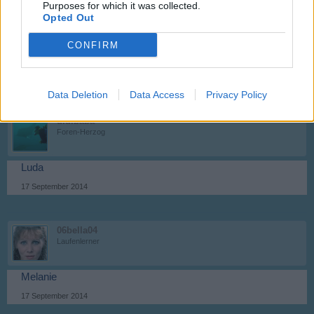
Purposes for which it was collected.
06bella04
Opted Out
Laufenlerner
CONFIRM
Kevin
17 September 2014
Data Deletion
Data Access
Privacy Policy
didibaba
Foren-Herzog
Luda
17 September 2014
06bella04
Laufenlerner
Melanie
17 September 2014