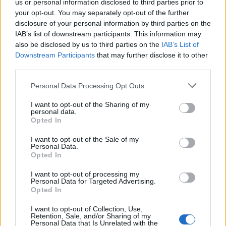
us or personal information disclosed to third parties prior to
Foren-Graf
your opt-out. You may separately opt-out of the further
disclosure of your personal information by third parties on the
Hans
IAB’s list of downstream participants. This information may
also be disclosed by us to third parties on the
IAB’s List of
17 September 2014
Downstream Participants
that may further disclose it to other
third parties.
linchen-98
Personal Data Processing Opt Outs
Kenner der Foren
I want to opt-out of the Sharing of my
Ines
personal data.
Opted In
17 September 2014
I want to opt-out of the Sale of my
Personal Data.
Opted In
didibaba
Foren-Herzog
I want to opt-out of processing my
Personal Data for Targeted Advertising.
Joachim
Opted In
17 September 2014
I want to opt-out of Collection, Use,
Retention, Sale, and/or Sharing of my
Personal Data that Is Unrelated with the