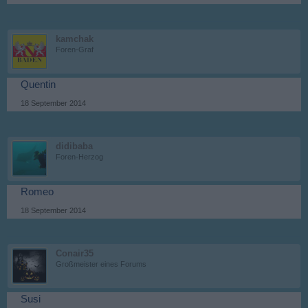
kamchak
Foren-Graf
Quentin
18 September 2014
didibaba
Foren-Herzog
Romeo
18 September 2014
Conair35
Großmeister eines Forums
Susi