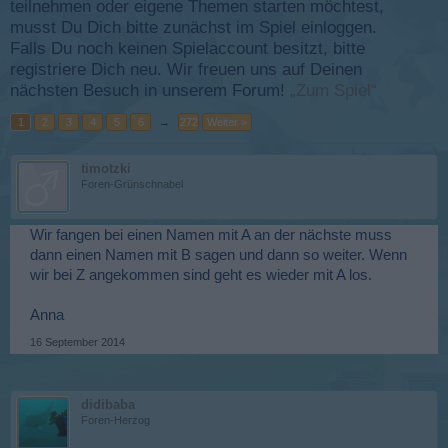
teilnehmen oder eigene Themen starten möchtest,
musst Du Dich bitte zunächst im Spiel einloggen.
Falls Du noch keinen Spielaccount besitzt, bitte
registriere Dich neu. Wir freuen uns auf Deinen
nächsten Besuch in unserem Forum!
„Zum Spiel“
1
2
3
4
5
6
→
272
Weiter >
timotzki
Foren-Grünschnabel
Wir fangen bei einen Namen mit A an der nächste muss
dann einen Namen mit B sagen und dann so weiter. Wenn
wir bei Z angekommen sind geht es wieder mit A los.
Anna
16 September 2014
didibaba
Foren-Herzog