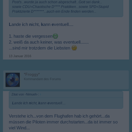
Post's...wurde ja auch schon abgeschaft...Gott sei dank...
sowie CDU=Chaotische D**** Praktiken...sowie SPD=Stupid
Praktizierte D*******...auch ein Ende finden werden...
L
ande
i
ch
n
icht,
k
ann
e
ventuell....
1. haste die vergessen
2. weiß da auch keiner, was eventuell.......
...sind mir trotzdem die Liebsten
13 Januar 2016
*Froggy*
Kommandant des Forums
Zitat von -Nimueh-:
↑
L
ande
i
ch
n
icht,
k
ann
e
ventuell....
Verstehe ich...von dem Flughafen hab ich gehört...da
müssen die Piloten immer durchstarten...da ist immer so
viel Wind...