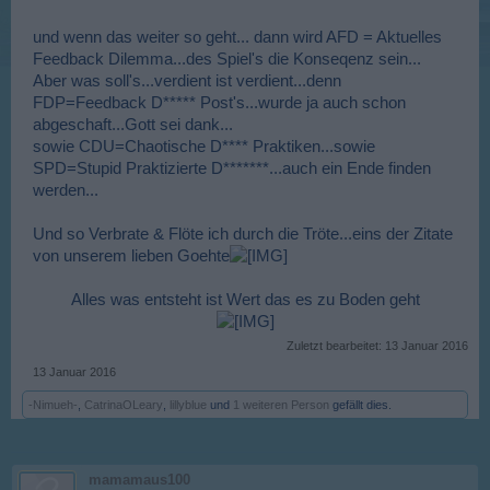
und wenn das weiter so geht... dann wird AFD = Aktuelles
Feedback Dilemma...des Spiel's die Konseqenz sein...
Aber was soll's...verdient ist verdient...denn
FDP=Feedback D***** Post's...wurde ja auch schon
abgeschaft...Gott sei dank...
sowie CDU=Chaotische D**** Praktiken...sowie
SPD=Stupid Praktizierte D*******...auch ein Ende finden
werden...
Und so Verbrate & Flöte ich durch die Tröte...eins der Zitate
von unserem lieben Goehte
Alles was entsteht ist Wert das es zu Boden geht
Zuletzt bearbeitet:
13 Januar 2016
13 Januar 2016
-Nimueh-
,
CatrinaOLeary
,
lillyblue
und
1 weiteren Person
gefällt dies.
mamamaus100