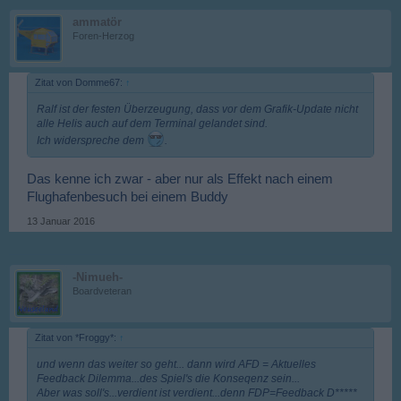
ammatör
Foren-Herzog
Zitat von Domme67:
↑
Ralf ist der festen Überzeugung, dass vor dem Grafik-Update nicht
alle Helis auch auf dem Terminal gelandet sind.
Ich widerspreche dem
.
Das kenne ich zwar - aber nur als Effekt nach einem
Flughafenbesuch bei einem Buddy
13 Januar 2016
-Nimueh-
Boardveteran
Zitat von *Froggy*:
↑
und wenn das weiter so geht... dann wird AFD = Aktuelles
Feedback Dilemma...des Spiel's die Konseqenz sein...
Aber was soll's...verdient ist verdient...denn FDP=Feedback D*****