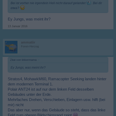
Bei ist vorher nie irgendein Heli nicht darauf gelandet
. Bei dir
etwa?
Ey Jungs, was meint ihr?
13 Januar 2016
ammatör
Foren-Herzog
Zitat von tinkermama:
↑
Ey Jungs, was meint ihr?
Stratos4, MohawkM60, Ramacopter Seeking landen hinter
dem modernen Terminal 1.
Polair ANT24 ist auf nur dem linken Feld desselben
Gebäudes unter der Erde.
Mehrfaches Drehen, Verschieben, Einlagern usw. hilft (bei
mir) nicht
Das aber nur, wenn das Gebäude so steht, dass das linke
Feld zum oberen Bildschirmrand zeigt.