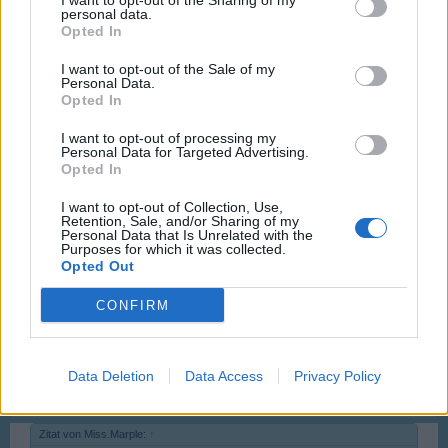
I want to opt-out of the Sharing of my
beiden Bereichen unterschiedliche Menschen arbeiten.
personal data.
Natürlich sollten die auch nach meinem Verständnis
Opted In
zusammen arbeiten und sich abstimmen (ich gehe davon
aus, das tun die auch, klappt nur nicht immer 100%ig).
I want to opt-out of the Sale of my
Personal Data.
Opted In
Aber sollen denn die Grafiker auf ihren Fingern sitzen und
Nichts tun, solange bis in allen anderen Bereichen alle
I want to opt-out of processing my
Probleme gelöst sind? Außerdem kann ich mir vorstellen,
Personal Data for Targeted Advertising.
dass die derzeitigen Probleme in ganz anderen Bereichen
Opted In
liegen als das Einspielen bzw. Auswechseln einer
Gebäude-Grafik.
I want to opt-out of Collection, Use,
Retention, Sale, and/or Sharing of my
Personal Data that Is Unrelated with the
Purposes for which it was collected.
Opted Out
13 Januar 2016
mamamaus100
gefällt dies.
CONFIRM
mamamaus100
Data Deletion
Data Access
Privacy Policy
Fortgeschrittener
Zitat von Miss.Marple:
↑