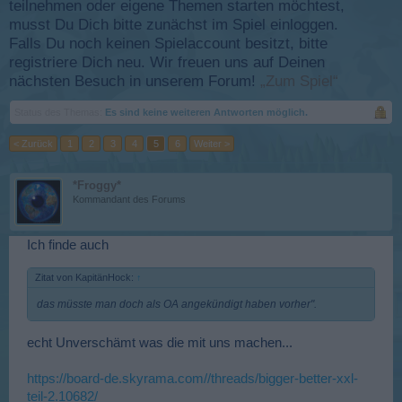
teilnehmen oder eigene Themen starten möchtest,
musst Du Dich bitte zunächst im Spiel einloggen.
Falls Du noch keinen Spielaccount besitzt, bitte
registriere Dich neu. Wir freuen uns auf Deinen
nächsten Besuch in unserem Forum!
„Zum Spiel“
Status des Themas:
Es sind keine weiteren Antworten möglich.
< Zurück
1
2
3
4
5
6
Weiter >
*Froggy*
Kommandant des Forums
Ich finde auch
Zitat von KapitänHock:
↑
das müsste man doch als OA angekündigt haben vorher".
echt Unverschämt was die mit uns machen...
https://board-de.skyrama.com//threads/bigger-better-xxl-
teil-2.10682/