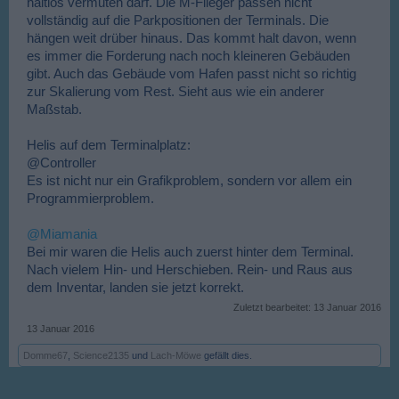
haltlos vermuten darf. Die M-Flieger passen nicht
vollständig auf die Parkpositionen der Terminals. Die
hängen weit drüber hinaus. Das kommt halt davon, wenn
es immer die Forderung nach noch kleineren Gebäuden
gibt. Auch das Gebäude vom Hafen passt nicht so richtig
zur Skalierung vom Rest. Sieht aus wie ein anderer
Maßstab.
Helis auf dem Terminalplatz:
@Controller
Es ist nicht nur ein Grafikproblem, sondern vor allem ein
Programmierproblem.
@Miamania
Bei mir waren die Helis auch zuerst hinter dem Terminal.
Nach vielem Hin- und Herschieben. Rein- und Raus aus
dem Inventar, landen sie jetzt korrekt.
Zuletzt bearbeitet:
13 Januar 2016
13 Januar 2016
Domme67
,
Science2135
und
Lach-Möwe
gefällt dies.