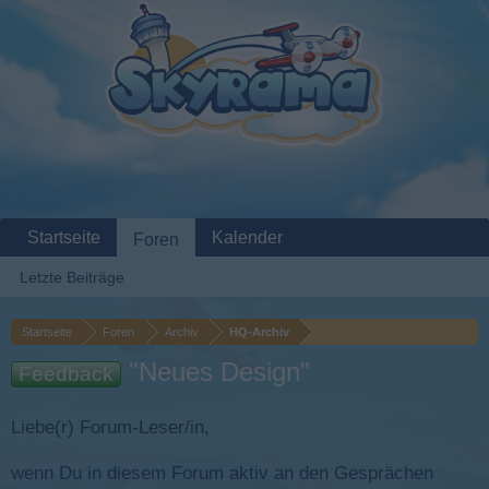
Startseite
Kalender
Foren
Letzte Beiträge
Startseite
Foren
Archiv
HQ-Archiv
"Neues Design"
Feedback
Liebe(r) Forum-Leser/in,
wenn Du in diesem Forum aktiv an den Gesprächen