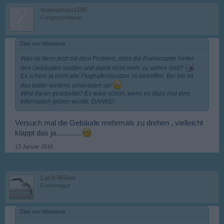
mamamaus100
Fortgeschrittener
Zitat von Miamania:
↑
Was ist denn jetzt mit dem Problem, dass die Ramacopter hinter
den Gebäuden landen und damit nicht mehr zu sehen sind?
Es schein ja nicht alle Flughafenbesitzer zu betreffen. Bei mir ist
das leider weiterin unverädert so!
Wird daran gearbeitet? Es wäre schön, wenn es dazu mal eine
Information geben würde. DANKE!
Versuch mal die Gebäude mehrmals zu drehen , vielleicht
klappt das ja.............
13 Januar 2016
Lach-Möwe
Forenmogul
Zitat von Miamania:
↑