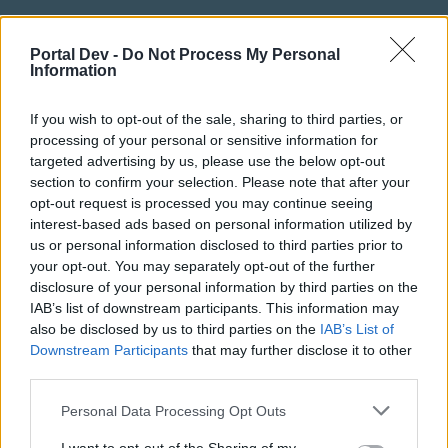
Lach-Möwe
Forenmogul
Portal Dev -
Do Not Process My Personal
Information
Zitat von Miss.Marple:
↑
If you wish to opt-out of the sale, sharing to third parties, or
mal an alle an der Grafik ( neuem aussehen ) hatte ich nie was
processing of your personal or sensitive information for
gesagt oder geschrieben, wenn ihr mich schon zitiert dann schlage
targeted advertising by us, please use the below opt-out
ich vor ihr lernt erst mal lesen.
section to confirm your selection. Please note that after your
die neuen Hangars gefallen mir auch und denn noch durch
Neuerungen entstehen Fehler ich bin nur der Meinung man sollte
opt-out request is processed you may continue seeing
erst mal die alten Fehler beseitigen bevor man Neuerungen
interest-based ads based on personal information utilized by
einfügt.
us or personal information disclosed to third parties prior to
LG Miss.Marple
your opt-out. You may separately opt-out of the further
disclosure of your personal information by third parties on the
IAB’s list of downstream participants. This information may
Ich zitiere Dich jetzt auch mal
, richte mich aber an Alle,
die meinen, die neuen Gebäude hätten
noch
nicht
also be disclosed by us to third parties on the
IAB’s List of
eingespielt werden sollen:
Downstream Participants
that may further disclose it to other
third parties.
Auch wenn ich weder vom Programmieren (geschweige
denn vom Programmieren von Spielen) noch von EDV-
Personal Data Processing Opt Outs
Grafik Ahnung habe, so gehe ich doch davon aus, dass in