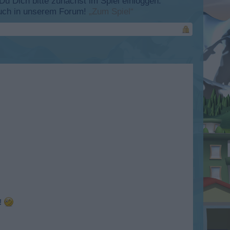
 Dich bitte zunächst im Spiel einloggen.
esuch in unserem Forum!
„Zum Spiel“
t!