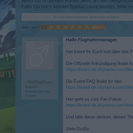
wenn Du in diesem Forum aktiv an den Gesprächen
Falls Du noch keinen Spielaccount besitzt, bitte 
Status des Themas:
Es sind keine weiteren Antworten möglich.
Seite 1 von 7
1
2
3
4
5
6
7
Weiter >
Hallo Flughafenmanager,
hier könnt Ihr Euch nun über das
Die Offizielle Ankündigung findet Ihr
https://board-de.skyrama.com//thr
-
Die Event-FAQ findet Ihr hier:
=SkyFleetCom
mand=-
https://board-de.skyrama.com//th
Kommandant des
Forums
Hier geht es zum Fan-Paket:
https://board-de.skyrama.com//thr
Und bitte daran denken, dieses Th
Viele Grüße