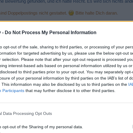
ne Bewertung gefunden, und ich hatte Recht. Es wird sich nichts änd
sind Doppelpostings nicht gestattet.
Bitte halte Dich daran.
v -
Do Not Process My Personal Information
ieger nicht besser sind. Ich meine es ist ja nur ein Spiel und da sind
to opt-out of the sale, sharing to third parties, or processing of your per
formation for targeted advertising by us, please use the below opt-out s
r selection. Please note that after your opt-out request is processed y
eing interest-based ads based on personal information utilized by us or
disclosed to third parties prior to your opt-out. You may separately opt-
losure of your personal information by third parties on the IAB’s list of
. This information may also be disclosed by us to third parties on the
IA
.com/skyrama/board/threads/paranoia-in-lesotho.9201/
Participants
that may further disclose it to other third parties.
.Sammeln ,sammeln ,sammeln.
l Data Processing Opt Outs
t ausreichend Fliegern versorgen, damit ich mir von allen ein paar 
er, zum Teil aus dem Fundus etwas überarbeitet.Schön bunt, das gefäl
o opt-out of the Sharing of my personal data.
sammeln bis der Arzt kommt.