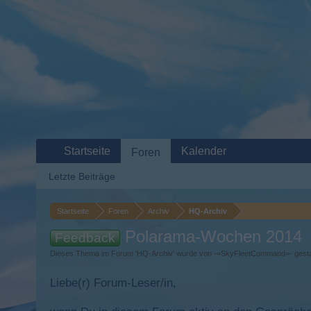
Startseite
Kalender
Foren
Letzte Beiträge
Startseite
Foren
Archiv
HQ-Archiv
Polarama-Wochen 2014
Feedback
Dieses Thema im Forum '
HQ-Archiv
' wurde von
-=SkyFleetCommand=-
gesta
Liebe(r) Forum-Leser/in,