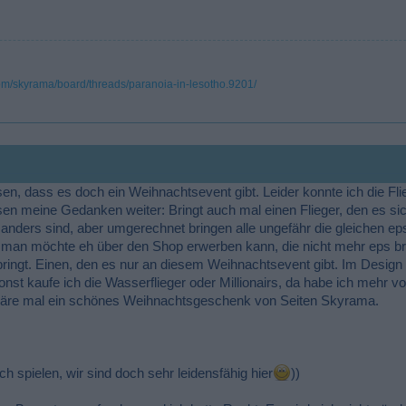
.com/skyrama/board/threads/paranoia-in-lesotho.9201/
sen, dass es doch ein Weihnachtsevent gibt. Leider konnte ich die Fli
n meine Gedanken weiter: Bringt auch mal einen Flieger, den es sic
n anders sind, aber umgerechnet bringen alle ungefähr die gleichen 
n man möchte eh über den Shop erwerben kann, die nicht mehr eps br
r bringt. Einen, den es nur an diesem Weihnachtsevent gibt. Im Design s
Sonst kaufe ich die Wasserflieger oder Millionairs, da habe ich mehr 
äre mal ein schönes Weihnachtsgeschenk von Seiten Skyrama.
ch spielen, wir sind doch sehr leidensfähig hier
))