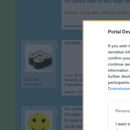
Oh, gerade habe ich die Flieger oh
Edit by -Controller-: Wie Du weißt 
Masterdarling
,
6 Dezember 2014
Portal De
Ich finde es schon ok, wenn die Fl
If you wish 
sensitive in
confirm you
continue se
information 
Level 43 hebt ab
further disc
SlowAir
Stand 30.11.2014
participants
Laufenlerner
Flughafenvorstellung:
http://de.bigpoint
Downstream 
SlowAir
,
6 Dezember 2014
Ich schließe mich da JF2106 an
Persona
Ich hoffe das meine Buddys mich mi
Es sind zum großen Teil neue Flieg
I want t
Ja da heißt es Frostschutzmittel 