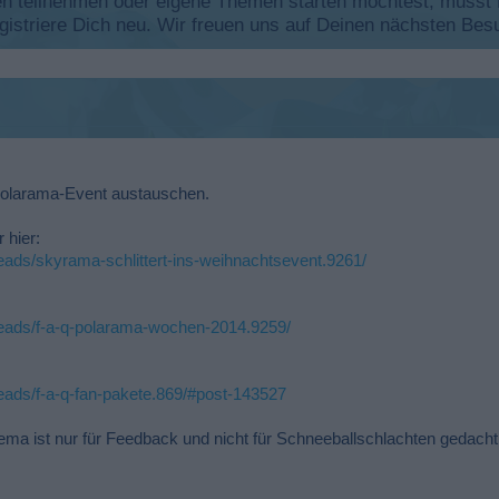
 teilnehmen oder eigene Themen starten möchtest, musst Du
registriere Dich neu. Wir freuen uns auf Deinen nächsten B
 Polarama-Event austauschen.
 hier:
eads/skyrama-schlittert-ins-weihnachtsevent.9261/
reads/f-a-q-polarama-wochen-2014.9259/
eads/f-a-q-fan-pakete.869/#post-143527
ema ist nur für Feedback und nicht für Schneeballschlachten gedach