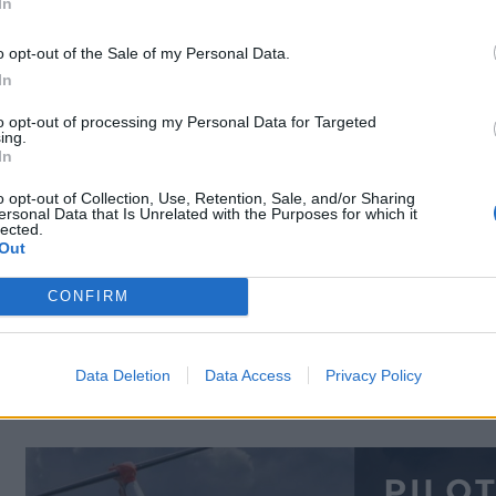
In
o opt-out of the Sale of my Personal Data.
llung klickst Du hier :
http://de.bigpoint.com/skyrama/board/threads/bad-ebneth-b
In
to opt-out of processing my Personal Data for Targeted
ing.
In
o opt-out of Collection, Use, Retention, Sale, and/or Sharing
ersonal Data that Is Unrelated with the Purposes for which it
lected.
 Spieler dieses Event mitspielen und leider kann man in ein solches 
Out
r in einem hohen Level das, jedoch muss das Event allgemein gehalt
CONFIRM
n.
 Comic Style stehen, womit SkyRama eigentlich von Anfang an aufge
alistische Flugzeuge möchten.
Data Deletion
Data Access
Privacy Policy
ient werden, nun ist das Event wieder typisch SkyRama somit Comic St