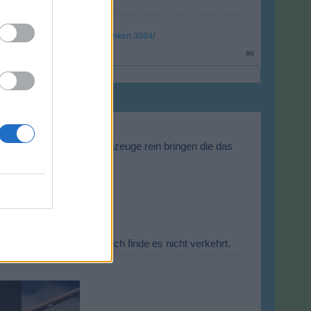
oy-in-klein-queensland-oberfranken.3084/
#6
Event nicht wirklich Flugzeuge rein bringen die das
en werden.
zogen wurde.
yle und ganz ehrlich, ich finde es nicht verkehrt.