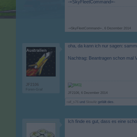
-=SkyFleetCommand=-
-=SkyFleetCommand=-
,
6 Dezember 2014
oha, da kann ich nur sagen: sam
Nachtrag: Beantragen schon mal V
JF2106
Foren-Graf
JF2106
,
6 Dezember 2014
ralf_s76
und
SlowAir
gefällt dies.
Ich finde es gut, dass es eine sch