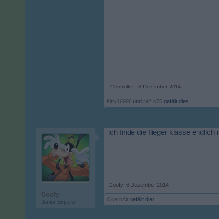
-Controller-
,
6 Dezember 2014
Kitty16990
und
ralf_s76
gefällt dies.
ich finde die flieger klasse endlich
Goofy
,
6 Dezember 2014
Goofy
CiceroAir
gefällt dies.
Junior Experte