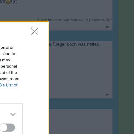
ern
((((
Zuletzt bearbeitet von Moderator:
6 Dezember 2014
#4
 abwechslungsreich designte Flieger doch was nettes.
sonal or
ection to
ou may
 personal
out of the
 downstream
B’s List of
#5
zulegen kann.
lt mir.