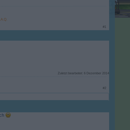
.A.Q.
#1
Zuletzt bearbeitet:
6 Dezember 2014
#2
ich