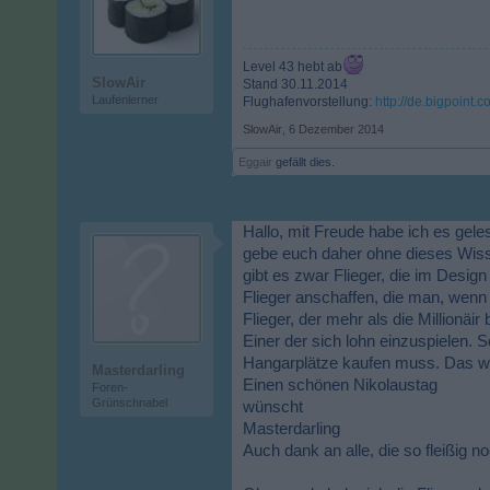
Level 43 hebt ab
SlowAir
Stand 30.11.2014
Laufenlerner
Flughafenvorstellung:
http://de.bigpoint
SlowAir
,
6 Dezember 2014
Eggair
gefällt dies.
Hallo, mit Freude habe ich es gele
gebe euch daher ohne dieses Wisse
gibt es zwar Flieger, die im Desig
Flieger anschaffen, die man, wen
Flieger, der mehr als die Millionäi
Einer der sich lohn einzuspielen. 
Hangarplätze kaufen muss. Das w
Masterdarling
Einen schönen Nikolaustag
Foren-
Grünschnabel
wünscht
Masterdarling
Auch dank an alle, die so fleißig no