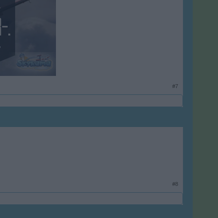
​
#7
#8