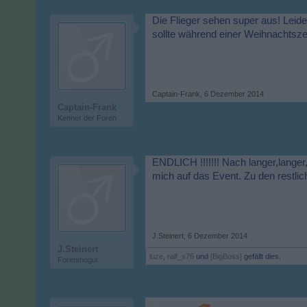
Die Flieger sehen super aus! Leid
sollte während einer Weihnachtsze
Captain-Frank
,
6 Dezember 2014
Captain-Frank
Kenner der Foren
ENDLICH !!!!!!! Nach langer,langer,l
mich auf das Event. Zu den restlic
J.Steinert
,
6 Dezember 2014
J.Steinert
luze
,
ralf_s76
und
[BigBoss]
gefällt dies.
Forenmogul