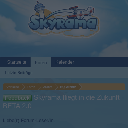
Startseite
Kalender
Foren
Letzte Beiträge
Startseite
Foren
Archiv
HQ-Archiv
Skyrama fliegt in die Zukunft -
Feedback
BETA 2.0
Liebe(r) Forum-Leser/in,