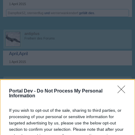
1 April 2015
Dampflok52
,
sternenflug
und
wernerwankendorf
gefällt dies.
antiplus
Freiherr des Forums
April,April
1 April 2015
-Babs92-
Forenbewohner
Portal Dev -
Do Not Process My Personal
Information
super
1 April 2015
If you wish to opt-out of the sale, sharing to third parties, or
processing of your personal or sensitive information for
targeted advertising by us, please use the below opt-out
.knut11.
section to confirm your selection. Please note that after your
Forenbewohner