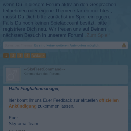
wenn Du in diesem Forum aktiv an den Gesprächen
teilnehmen oder eigene Themen starten möchtest,
musst Du Dich bitte zunächst im Spiel einloggen.
Falls Du noch keinen Spielaccount besitzt, bitte
registriere Dich neu. Wir freuen uns auf Deinen
nächsten Besuch in unserem Forum!
„Zum Spiel“
Status des Themas:
Es sind keine weiteren Antworten möglich.
1
2
3
4
Weiter >
-=SkyFleetCommand=-
Kommandant des Forums
Hallo Flughafenmanager,
hier könnt Ihr uns Euer Feedback zur aktuellen
offiziellen
Ankündigung
zukommen lassen.
Euer
Skyrama-Team