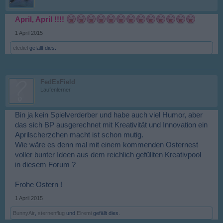
April, April !!!!
1 April 2015
elediel
gefällt dies.
FedExField
Laufenlerner
Bin ja kein Spielverderber und habe auch viel Humor, aber
das sich BP ausgerechnet mit Kreativität und Innovation ein
Aprilscherzchen macht ist schon mutig.
Wie wäre es denn mal mit einem kommenden Osternest
voller bunter Ideen aus dem reichlich gefüllten Kreativpool
in diesem Forum ?
Frohe Ostern !
1 April 2015
BunnyAir
,
sternenflug
und
Elremi
gefällt dies.