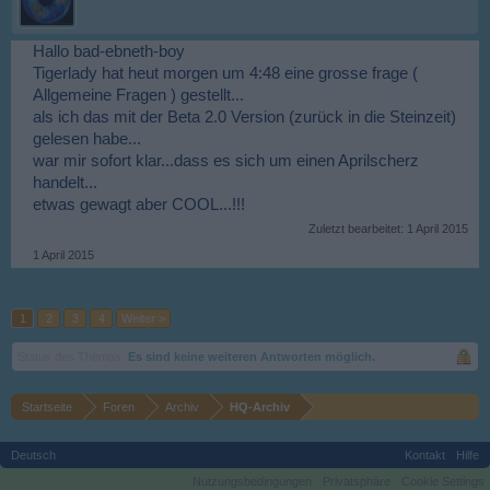
Hallo bad-ebneth-boy
Tigerlady hat heut morgen um 4:48 eine grosse frage (
Allgemeine Fragen ) gestellt...
als ich das mit der Beta 2.0 Version (zurück in die Steinzeit)
gelesen habe...
war mir sofort klar...dass es sich um einen Aprilscherz
handelt...
etwas gewagt aber COOL...!!!
Zuletzt bearbeitet:
1 April 2015
1 April 2015
1
2
3
4
Weiter >
Status des Themas:
Es sind keine weiteren Antworten möglich.
Startseite
Foren
Archiv
HQ-Archiv
Deutsch
Kontakt
Hilfe
Nutzungsbedingungen
Privatsphäre
Cookie Settings