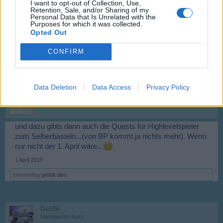
I want to opt-out of Collection, Use,
Boardveteran
Retention, Sale, and/or Sharing of my
Personal Data that Is Unrelated with the
Purposes for which it was collected.
Also mir geht es wie vielen Anderen vor mir.
Opted Out
Ich kann damit absolut nichts anfangen.
Sorry BP, aber etwas ausführlicher sollte es schon sein.
CONFIRM
1 April 2015
Data Deletion
Data Access
Privacy Policy
FedExField
Laufenlerner
und dazu gibts dann auch die Quests für Highlevelspieler
zum Selberbasteln...(von BP kommt ja nichts mehr). Wenn
nur nicht der 1. April wäre...
1 April 2015
sternenflug
gefällt dies.
Geli56
Nachwuchs-Autor