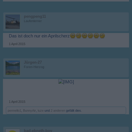
pengpeng11
Laufenlerner
Das ist doch nur ein Aprilscherz
1 April 2015
Jürgen-27
Foren-Herzog
1 April 2015
pennello1
,
BunnyAir
,
luze
und
2 anderen
gefällt dies.
bad-ebneth-boy