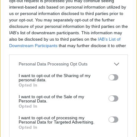
opt-out request is processed you may continue seeing
interest-based ads based on personal information utilized by
Ab warten tee trinken.
us or personal information disclosed to third parties prior to
Wie immer kurze info von Bp.
your opt-out. You may separately opt-out of the further
disclosure of your personal information by third parties on the
1 April 2015
IAB’s list of downstream participants. This information may
also be disclosed by us to third parties on the
IAB’s List of
Downstream Participants
that may further disclose it to other
Jürgen-27
Foren-Herzog
third parties.
Personal Data Processing Opt Outs
1. April 2015
I want to opt-out of the Sharing of my
personal data.
Super Gag zum Tag der Scherze
Opted In
Und ja es gab hier auch schon früher Aprilscherze, außer
mich trübt mein Erinnerungsvermögen.​
I want to opt-out of the Sale of my
Personal Data.
1 April 2015
Opted In
edekes
gefällt dies.
I want to opt-out of processing my
Personal Data for Targeted Advertising.
Opted In
bad-ebneth-boy