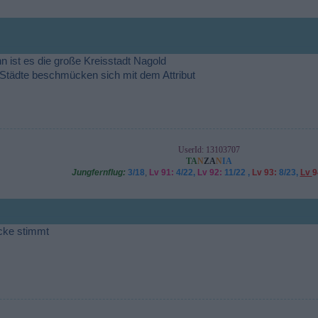
ann ist es die große Kreisstadt Nagold
 Städte beschmücken sich mit dem Attribut
UserId: 13103707
TA
N
ZA
N
IA
Jungfernflug:
3/18
,
Lv 91:
4/22,
Lv 92:
11/22 ,
Lv 93:
8/23,
Lv
9
ecke stimmt