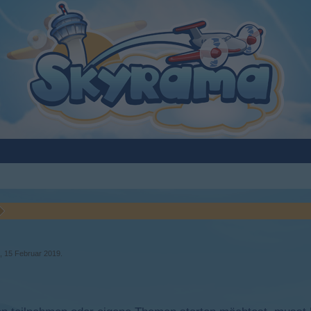
t,
15 Februar 2019
.