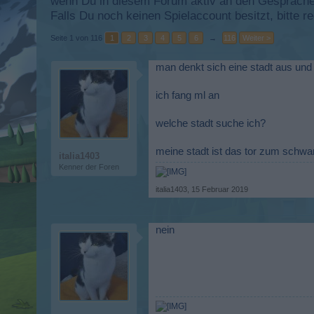
wenn Du in diesem Forum aktiv an den Gesprächen
Falls Du noch keinen Spielaccount besitzt, bitte 
Seite 1 von 116
1
2
3
4
5
6
→
116
Weiter >
man denkt sich eine stadt aus und 
ich fang ml an
welche stadt suche ich?
meine stadt ist das tor zum schwar
italia1403
Kenner der Foren
italia1403
,
15 Februar 2019
nein