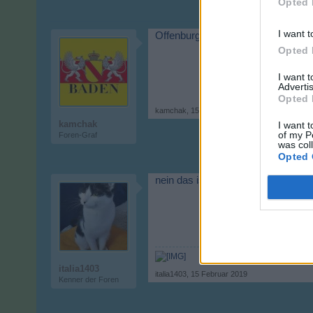
Opted 
I want t
Offenburg
Opted 
I want 
Advertis
Opted 
kamchak
,
15 Februar 2019
kamchak
I want t
of my P
Foren-Graf
was col
Opted 
nein das ist schon viel zu weit vo
italia1403
italia1403
,
15 Februar 2019
Kenner der Foren