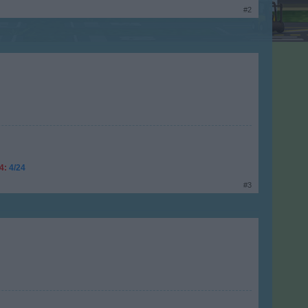
#2
4:
4/24
#3