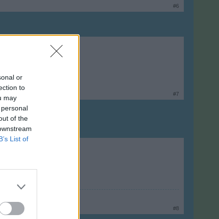
#6
sonal or
ection to
#7
ou may
 personal
out of the
 downstream
B’s List of
#8