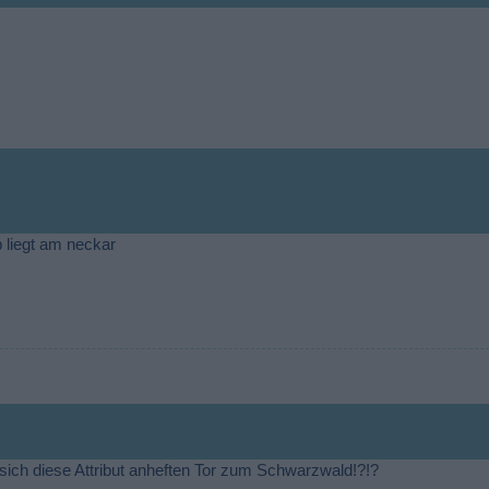
p liegt am neckar
e sich diese Attribut anheften Tor zum Schwarzwald!?!?