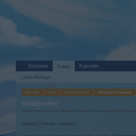
Startseite
Kalender
Foren
Letzte Beiträge
Startseite
Foren
Benutzer & Spiel
Offizielle Forenspiele
städteraten
Dieses Thema im Forum '
Offizielle Forenspiele
' wurde von
italia1403
gestarte
Liebe(r) Forum-Leser/in,