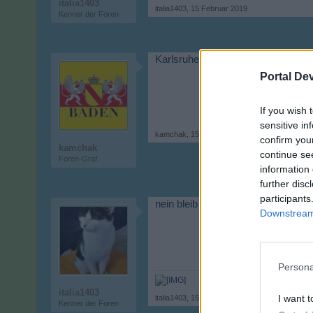
italia1403
italia1403
,
15 Februar 2019
Kenner der Foren
Karlsruhe
Portal De
If you wish 
sensitive in
kamchak
,
15 Februar 2019
confirm you
kamchak
continue se
Foren-Graf
information 
further disc
participants
nein bleib nagold ist schon näher 
Downstream 
Persona
italia1403
I want t
italia1403
,
15 Februar 2019
Kenner der Foren