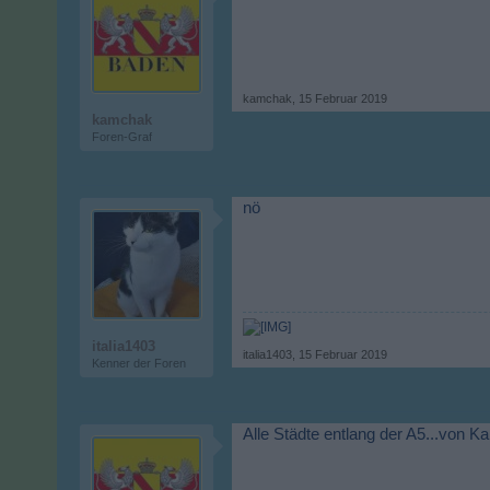
kamchak
,
15 Februar 2019
kamchak
Foren-Graf
nö
italia1403
italia1403
,
15 Februar 2019
Kenner der Foren
Alle Städte entlang der A5...von Kar