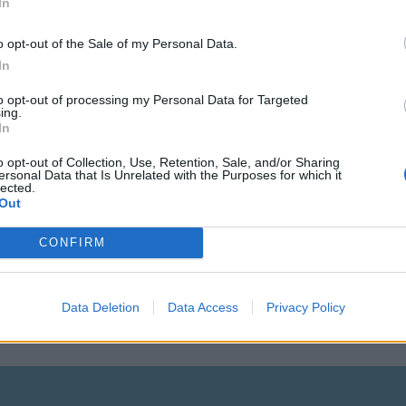
In
o opt-out of the Sale of my Personal Data.
In
to opt-out of processing my Personal Data for Targeted
ing.
In
o opt-out of Collection, Use, Retention, Sale, and/or Sharing
ersonal Data that Is Unrelated with the Purposes for which it
lected.
Out
n nagold ( ca 22 km ) von nagold
CONFIRM
Data Deletion
Data Access
Privacy Policy