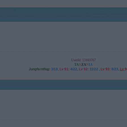
UserId: 13103707
TA
N
ZA
N
IA
Jungfernflug:
3/18
,
Lv 91:
4/22,
Lv 92:
11/22 ,
Lv 93:
8/23,
Lv
9