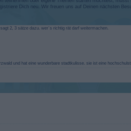
 teilnehmen oder eigene Themen starten möchtest, musst Du
registriere Dich neu. Wir freuen uns auf Deinen nächsten B
sagt 2, 3 sätze dazu. wer´s richtig rät darf weitermachen.
zwald und hat eine wunderbare stadtkulisse. sie ist eine hochschulsta