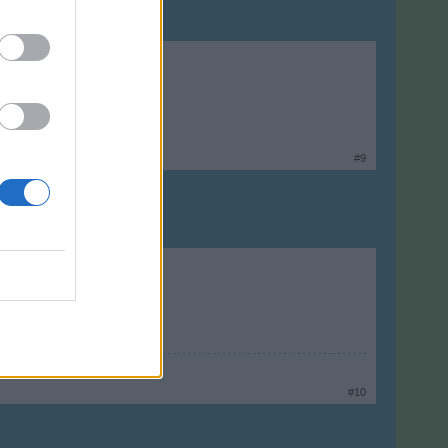
#9
#10