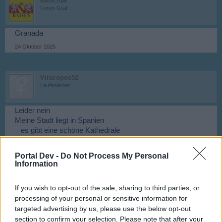
kamchak
Foren-Graf
Granada
24 Oktober 2025
Viracopos52
Laufenlerner
Leider nein
Meine Stadt liegt in Spanien
_ es gibt eine schöne Kathedrale
_ die Stadt gehört zum Weltkulturerbe der UNESCO
_ Der Weinbau ist wichtig für die regionale Wirtschaft.
Portal Dev -
Do Not Process My Personal
_ Auch der Weinbau ist wichtig für die regionale Wirtschaft.
Information
_ In diese Stadt befindet sich ein Automobil-Montagewerk
von Nissan Motor Ibérica mit ca. 220.000 m² Gesamtfläche
If you wish to opt-out of the sale, sharing to third parties, or
und ca. 480 Mitarbeitern (Stand: 2018).
processing of your personal or sensitive information for
25 Oktober 2025
targeted advertising by us, please use the below opt-out
section to confirm your selection. Please note that after your