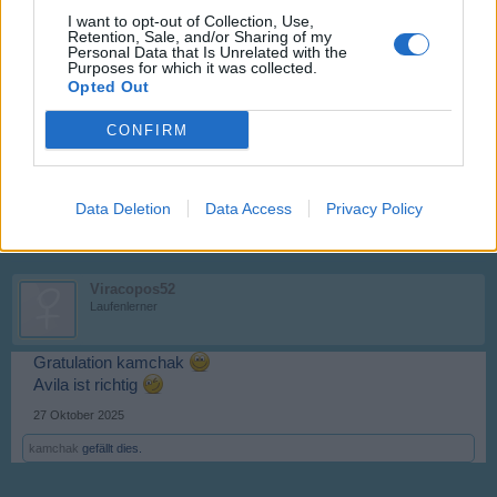
26 Oktober 2025
I want to opt-out of Collection, Use,
Retention, Sale, and/or Sharing of my
Personal Data that Is Unrelated with the
Purposes for which it was collected.
kamchak
Opted Out
Foren-Graf
CONFIRM
Ávila
27 Oktober 2025
Data Deletion
Data Access
Privacy Policy
Viracopos52
gefällt dies.
Viracopos52
Laufenlerner
Gratulation kamchak
Avila ist richtig
27 Oktober 2025
kamchak
gefällt dies.