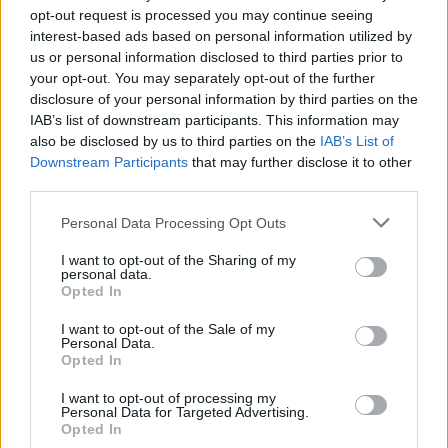
opt-out request is processed you may continue seeing
kamchak
interest-based ads based on personal information utilized by
Foren-Graf
us or personal information disclosed to third parties prior to
your opt-out. You may separately opt-out of the further
Barcelona
disclosure of your personal information by third parties on the
IAB’s list of downstream participants. This information may
25 Oktober 2025
also be disclosed by us to third parties on the
IAB’s List of
Downstream Participants
that may further disclose it to other
Viracopos52
third parties.
Laufenlerner
Personal Data Processing Opt Outs
Leider nein
I want to opt-out of the Sharing of my
Meine Stadt liegt in Spanien
personal data.
_ es gibt eine schöne Kathedrale
Opted In
_ die Stadt gehört zum Weltkulturerbe der UNESCO
_ Der Weinbau ist wichtig für die regionale Wirtschaft.
I want to opt-out of the Sale of my
Personal Data.
_ Auch der Weinbau ist wichtig für die regionale Wirtschaft.
Opted In
_ In diese Stadt befindet sich ein Automobil-Montagewerk
von Nissan Motor Ibérica mit ca. 220.000 m² Gesamtfläche
I want to opt-out of processing my
und ca. 480 Mitarbeitern (Stand: 2018).
Personal Data for Targeted Advertising.
_ Die Stadt liegt in der Region Kastilien - Leon
Opted In