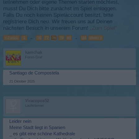
teilnehmen oder eigene Themen starten möchtest,
musst Du Dich bitte zunächst im Spiel einloggen.
Falls Du noch keinen Spielaccount besitzt, bitte
registriere Dich neu. Wir freuen uns auf Deinen
nächsten Besuch in unserem Forum!
„Zum Spiel“
< Zurück
1
←
76
77
78
79
80
→
116
Weiter >
kamchak
Foren-Graf
Santiago de Compostela
21 Oktober 2025
Viracopos52
Laufenlerner
Leider nein
Meine Stadt liegt in Spanien
_ es gibt eine schöne Kathedrale