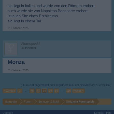
sie liegt in Italien und wurde von den Römern erobert.
auch wurde sie von Napoleon Bonaparte erobert.
ist auch Sitz eines Erzbistums.
sie liegt in einem Tal.
31 Oktober 2025
Viracopos52
Laufenlerner
Monza
31 Oktober 2025
(Du musst angemeldet oder registriert sein, um eine Antwort zu erstellen.)
< Zurück
1
←
76
77
78
79
80
→
116
Weiter >
Startseite
Foren
Benutzer & Spiel
Offizielle Forenspiele
Deutsch
Kontakt
Hilfe