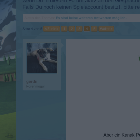
wenn Du in diesem Forum aktiv an den Gesprächen
Falls Du noch keinen Spielaccount besitzt, bitte 
Status des Themas:
Es sind keine weiteren Antworten möglich.
Seite 4 von 5
< Zurück
1
2
3
4
5
Weiter >
gerdii
Forenmogul
Aber ein Kanak Pu