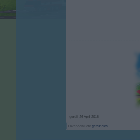
gerdii
,
26 April 2016
Lavendelbluete
gefällt dies.