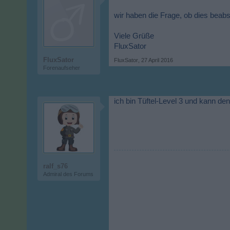
wir haben die Frage, ob dies beabs
Viele Grüße
FluxSator
FluxSator
FluxSator
,
27 April 2016
Forenaufseher
ich bin Tüftel-Level 3 und kann de
ralf_s76
Admiral des Forums