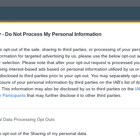
L
dtier-
-Planes
gibt. Optisch gefällt mit vor allem die
Python.
Mal sc
ten fällt
v -
Do Not Process My Personal Information
to opt-out of the sale, sharing to third parties, or processing of your per
formation for targeted advertising by us, please use the below opt-out s
r selection. Please note that after your opt-out request is processed y
eing interest-based ads based on personal information utilized by us or
disclosed to third parties prior to your opt-out. You may separately opt-
losure of your personal information by third parties on the IAB’s list of
. This information may also be disclosed by us to third parties on the
IA
Participants
that may further disclose it to other third parties.
n was das Zeug hält
l Data Processing Opt Outs
o opt-out of the Sharing of my personal data.