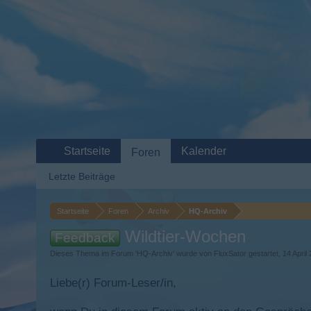
Startseite
Kalender
Foren
Letzte Beiträge
Startseite
Foren
Archiv
HQ-Archiv
Wildtier-Wochen
Feedback
Dieses Thema im Forum '
HQ-Archiv
' wurde von
FluxSator
gestartet,
14 April
Liebe(r) Forum-Leser/in,