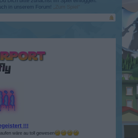
 Dich bitte zunächst im Spiel einloggen.
esuch in unserem Forum!
„Zum Spiel“
geistert !!!
kaufen wäre au toll gewesen