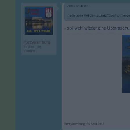
Zitat von .DM.:
↑
nette idee mit den zusätzlichen L-Flieg
- soll wohl wieder eine Überrasch
fuzzyhamburg
Freiherr des
Forums
fuzzyhamburg
,
26 April 2016