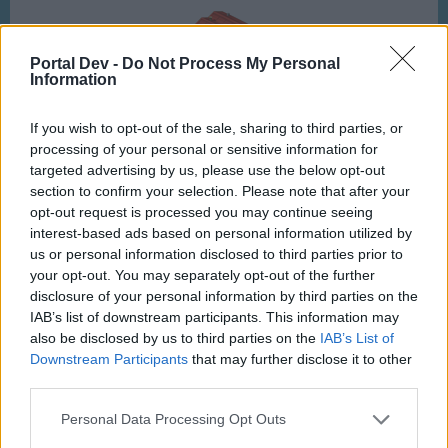
Portal Dev -
Do Not Process My Personal
Information
mit 900 Lagerplätzen
If you wish to opt-out of the sale, sharing to third parties, or
Folgende Waren werden hergestellt:
processing of your personal or sensitive information for
targeted advertising by us, please use the below opt-out
section to confirm your selection. Please note that after your
opt-out request is processed you may continue seeing
interest-based ads based on personal information utilized by
Lebensmittel Schmuck Spielwaren Backwaren
us or personal information disclosed to third parties prior to
-Level 8-
-Level 8-
-
Level 8-
-Level 8-
your opt-out. You may separately opt-out of the further
Tüftel-Level Montagehalle:
5
disclosure of your personal information by third parties on the
Level Recyclinghof:
10
(9860 / 32.000)
IAB’s list of downstream participants. This information may
Stand: 14.05.2026
also be disclosed by us to third parties on the
IAB’s List of
Downstream Participants
that may further disclose it to other
Bei Verspätungen am Airport können die
third parties.
Fluggäste
Personal Data Processing Opt Outs