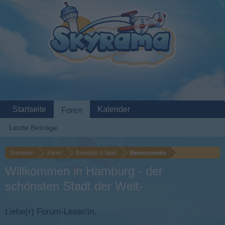
Startseite
Kalender
Foren
Letzte Beiträge
Startseite
Foren
Benutzer & Spiel
Benutzerecke
Willkommen in Hamburg - der
schönsten Stadt der Welt-
Liebe(r) Forum-Leser/in,