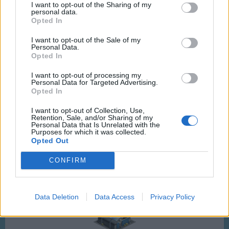
I want to opt-out of the Sharing of my
personal data.
Opted In
I want to opt-out of the Sale of my
Personal Data.
Opted In
in unseren
Nobel Strand Lofts sogar übernachten
I want to opt-out of processing my
Personal Data for Targeted Advertising.
Opted In
I want to opt-out of Collection, Use,
Retention, Sale, and/or Sharing of my
Personal Data that Is Unrelated with the
und für Freizeitaktivitäten wurde auch gesorgt. Viele
Purposes for which it was collected.
Opted Out
davon sind leider dem Umbau zum Opfer gefallen.
CONFIRM
Bevor der Flugbetrieb beginnt müssen die Flugzeuge
natürlich gecheckt werden.
Dies passiert in der auf den neuesten Stand
eingerichteten Werkstatt.
Data Deletion
Data Access
Privacy Policy