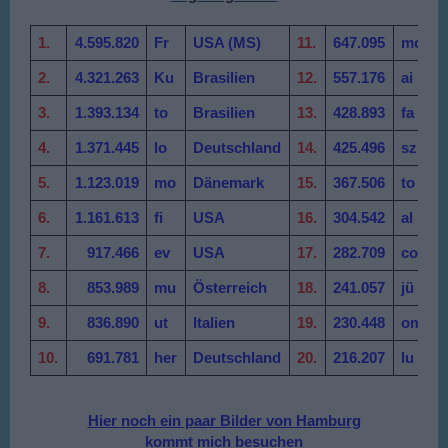
1.
4.595.820
Fr
USA (MS)
11.
647.095
mo
D
2.
4.321.263
Ku
Brasilien
12.
557.176
ai
N
3.
1.393.134
to
Brasilien
13.
428.893
fa
U
4.
1.371.445
lo
Deutschland
14.
425.496
sz
U
5.
1.123.019
mo
Dänemark
15.
367.506
to
M
6.
1.161.613
fi
USA
16.
304.542
al
D
7.
917.466
ev
USA
17.
282.709
co
D
8.
853.989
mu
Österreich
18.
241.057
jü
9.
836.890
ut
Italien
19.
230.448
om
A
10.
691
.781
her
Deutschland
20.
216.207
lu
D
Hier noch ein paar Bilder von Hamburg
kommt mich besuchen