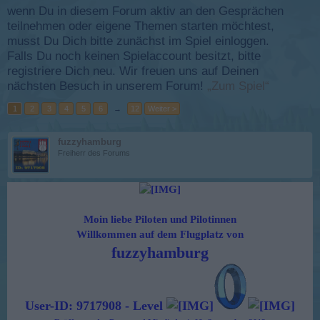
wenn Du in diesem Forum aktiv an den Gesprächen
teilnehmen oder eigene Themen starten möchtest,
musst Du Dich bitte zunächst im Spiel einloggen.
Falls Du noch keinen Spielaccount besitzt, bitte
registriere Dich neu. Wir freuen uns auf Deinen
nächsten Besuch in unserem Forum!
„Zum Spiel“
1
2
3
4
5
6
→
12
Weiter >
fuzzyhamburg
Freiherr des Forums
Moin liebe Piloten und
Pilotinnen
Willkommen auf dem Flugplatz von
fuzzyhamburg
User-
ID: 9717908
-
Level