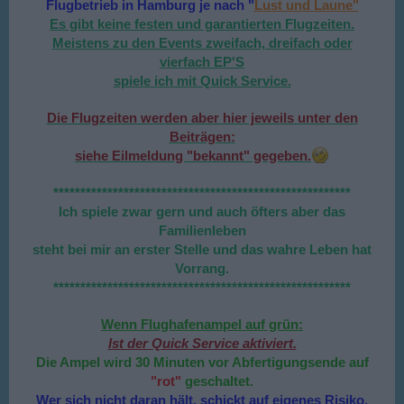
Flugbetrieb in Hamburg je nach "
Lust und Laune"
Es gibt keine festen und garantierten Flugzeiten.
Meistens zu den Events zweifach, dreifach oder
vierfach EP'S
spiele ich mit Quick Service.
Die Flugzeiten werden aber hier jeweils unter den
Beiträgen:
siehe Eilmeldung "bekannt" gegeben.
*******************************************************
Ich spiele zwar gern und auch öfters aber das
Familienleben
steht bei mir an erster Stelle und das wahre Leben hat
Vorrang.
*******************************************************
Wenn Flughafenampel auf grün:
Ist der Quick Service aktiviert.
Die Ampel wird 30 Minuten vor Abfertigungsende auf
"rot"
geschaltet.
Wer sich nicht daran hält, schickt auf eigenes Risiko.