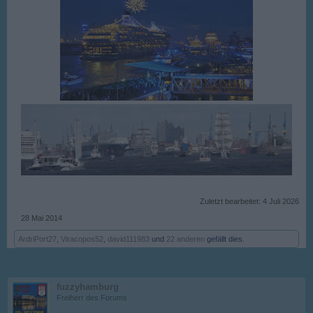
Zuletzt bearbeitet:
4 Juli 2026
28 Mai 2014
ArdriPort27
,
Viracopos52
,
david111983
und
22 anderen
gefällt dies.
fuzzyhamburg
Freiherr des Forums